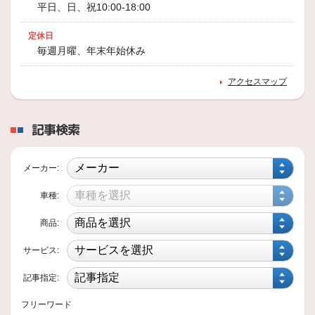
平日、日、祝10:00-18:00
ーズ
①2021年3月登場！「RW007」
「RW006」を超え、よりｽﾎﾟｰﾂｶｰへ特化したｻｲｽﾞﾗｲﾝﾅｯﾌﾟで登場！
定休日
毎週月曜、年末年始休み
2018年2月15日
商品情報
アクセスマップ
働くタイヤのエコピアシリーズ
バン・小型トラック用タイヤでも おすすめの「ECOPIA」
記事検索
2018年2月15日
商品情報
メーカー:
SEIBERLING(セイバーリング) 「SL1
車種:
01」
2018年2月より ファイアストンブランドから 「FR10」の後継乗用車タイヤの登場です～＾＾
商品:
サービス:
2018年1月20日
商品情報
記事指定:
SUV専用 「ALENZA」・「DUELE
R」(ﾃﾞｭｰﾗｰ)ｼﾘｰｽﾞ
フリーワード