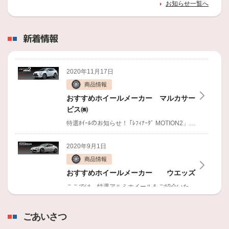
お知らせ一覧へ
2026年5月29日
【梅雨がくる～！！夏もくる～！！】雨が長く続く時
期がきましたね…(;´･ω･)ｼﾞﾒｼﾞﾒ【ミスタータイヤマン
新着情報
曙・平針店】
2026年4月24日
2020年11月17日
【ゴールデンウィークが来るぞ！！】遂に来た大型連
商品情報
休！！お出かけ前にタイヤ点検はいかがですか？！( ﾟ
Дﾟ)【ミスタータイヤマン曙・平針店】
おすすめホイールメーカー マルカサー
ビス㈱
2026年3月26日
特選ﾎｲｰﾙのお知らせ！
｢ﾚﾌｨﾅｰﾀﾞ MOTION2」 トヨタ/レクサス純正ホイールからの履き替えを考慮した専用設計
【夏タイヤへの脱着はお済みですか？！】ポカポカ陽
気とムズムズ花粉！！(;´･ω･)【ミスタータイヤマン
2020年9月1日
曙・平針店】
商品情報
おすすめホイールメーカー ウエッズ
2026年2月26日
【もう３月なのか…はやっ！！】新商品のFINESSAっ
ここでは、特選アルミホイールをご紹介いたします！
Wed
てどんなタイヤ？！(´ﾟдﾟ｀)【ミスタータイヤマン曙・
平針店】
2018年2月21日
ごあいさつ
商品情報
2026年1月24日