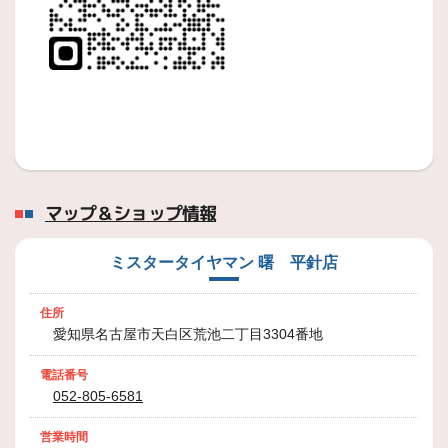
ラグジュアリーホイール「REIGNER(ﾚｲ
ﾅｰ) BW25ｓ」 上質な走りを選ば
れし大人へ・・
5本のツインスポークを重ね合わせた上質なデザインが、車を引き立て、
2018年2月17日
商品情報
「プロドライブ」 ブランドパーツ紹介
マップ＆ショップ情報
プロドライブが厳選に厳選を重ねたパーツをご紹介
ハンド
ミスタータイヤマン 曙 平針店
2018年2月16日
商品情報
住所
こだわりの ＜プロドライブ＞
愛知県名古屋市天白区荒池二丁目3304番地
鍛造製法にこだわり 1本1本 受注生産で丁寧に造り上げられ、
電話番号
2018年2月15日
052-805-6581
商品情報
営業時間
アルミホイールも！ ”POTENZA”シリ