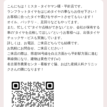
アルミホイールの盗難防止アイテム
【2026年も頑張っていきます！！】2026年開始！！ブ
こんにちは！ミスタ－タイヤマン曙・平針店です。
「マックガードロックナット」
リヂストン！！新商品発売(*´ω｀)【ミスタータイヤマ
ランフラットタイヤをはじめタイヤの事ならお任せ下さい！
ン曙・平針店】
アルミホイールの盗難防止に！と言ったら こちらの商品がおすすめですよ～＾＾
お客様に合ったタイヤ選びをサポートさせてもらいます！
オイル、バッテリ－、足回りなどもやってます。
2025年12月25日
2018年2月17日
また、忙しくて“タイヤ点検ができない”とか、会社が保有する
【年末年始の営業日のご案内です(*‘ω‘ *)】本年もたく
商品情報
車の“タイヤを点検してほしい”というお客様へは、出張タイヤ
さんのご来店ありがとうございました！(｀・ω・´)ゞ
チェックサ－ビスも実施しています。
環境対応アルミホイール 「ECO FOR
【ミスタータイヤマン曙・平針店】
詳しくは、お電話、ご来店どちらでも結構です。
ME] ｼﾘｰｽﾞ
お気軽にお問合せ、ご来店ください！
エコフォルムは、
「省資源」のために・・・本体製品の軽量化、付属部品数削減
2025年11月29日
ご来店の際は、県道56号線を白土方面から平針駅方面に進む
【口コミ投稿お待ちしております(ﾟдﾟ)！】繁忙期到
車線側になり、建物は黄色です('ω')
来！！気合いれていくぞ！(｀・ω・´)ゞ【ミスタータ
2018年2月17日
名古屋市農業センタ－看板すぐ脇、おばた産婦人科クリニッ
イヤマン曙・平針店】
商品情報
クさんの隣になります！
「SUVENCER(ｻｳﾞｪﾝｻｰ) AW5ｓ」 そ
2025年10月23日
の瞬間をより多彩に、より独創的に - 新
【ブリザック WZ-1 発売中！！】ブリヂストンの新商
時代のSUVスタイル
品スタッドレス試乗会の感想( ﾟДﾟ)【ミスタータイヤマ
大小のスポークがこだわりの形状で輝きに深みをもたせ、重厚感と立体感を演出。
ン曙・平針店】
2018年2月17日
商品情報