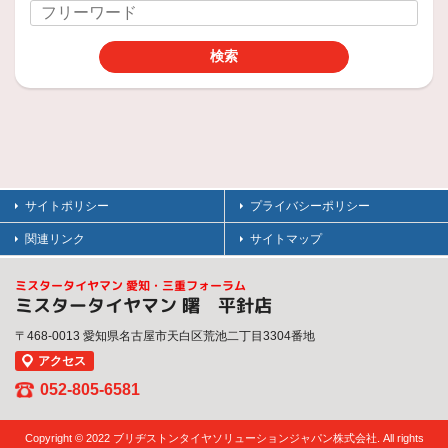
SUV(ｽﾎﾟｰﾂﾕｰﾃｨﾘﾃｨﾋﾞｰｸﾙ)専用に「耐久性重視」をベースに
2018年1月20日
商品情報
プレイズ「新提案」新しい安全価値へ。
ﾐﾆﾊﾞﾝ専用「PX-RVⅡ」
TVCM でもおなじみの「プレイズ」シリーズ！
疲れにくい
2018年1月18日
サイトポリシー
プライバシーポリシー
商品情報
関連リンク
サイトマップ
POTENZA 「S007A」「RE-71RS」
「RE004」「S001RFT」
ミスタータイヤマン 愛知・三重フォーラム
ミスタータイヤマン 曙 平針店
Enjoy the New Limit 限界を楽しめ！
というくらい 国産車から世界的なハイパフォーマンスカーまでカバーしたラインナップで
〒468-0013 愛知県名古屋市天白区荒池二丁目3304番地
2018年1月16日
アクセス
商品情報
052-805-6581
7つの性能 ただ1つのバランス グレ
ートバランス REGNO（レグノ）
Copyright © 2022 ブリヂストンタイヤソリューションジャパン株式会社. All rights