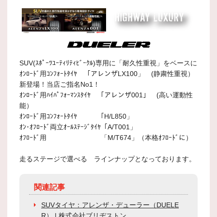
SUV(ｽﾎﾟｰﾂﾕｰﾃｨﾘﾃｨﾋﾞｰｸﾙ)専用に「耐久性重視」をベースに
ｵﾝﾛｰﾄﾞ用ｺﾝﾌｫｰﾄﾀｲﾔ 「アレンザLX100」 (静粛性重視）
新登場！当店ご指名No1！
ｵﾝﾛｰﾄﾞ用ﾊｲﾊﾟﾌｫｰﾏﾝｽﾀｲﾔ 「アレンザ001」 (高い運動性
能）
ｵﾝﾛｰﾄﾞ用ｺﾝﾌｫｰﾄﾀｲﾔ 「H/L850」
ｵﾝ･ｵﾌﾛｰﾄﾞ両立ｵｰﾙｽﾃｰｼﾞﾀｲﾔ「A/T001」
ｵﾌﾛｰﾄﾞ用 「M/T674」（本格ｵﾌﾛｰﾄﾞに）
走るステージで選べる ラインナップとなっております。
関連記事
SUVタイヤ：アレンザ・デューラー（DUELE
R） | 株式会社ブリヂストン