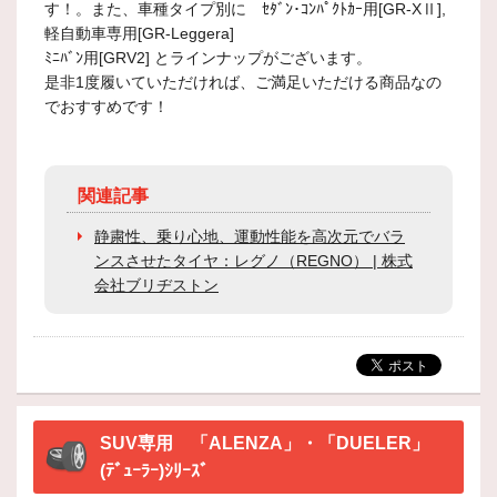
す！。また、車種タイプ別に ｾﾀﾞﾝ･ｺﾝﾊﾟｸﾄｶｰ用[GR-XⅡ],
軽自動車専用[GR-Leggera]
ﾐﾆﾊﾞﾝ用[GRV2] とラインナップがございます。
是非1度履いていただければ、ご満足いただける商品なの
でおすすめです！
関連記事
静粛性、乗り心地、運動性能を高次元でバラ
ンスさせたタイヤ：レグノ（REGNO） | 株式
会社ブリヂストン
SUV専用 「ALENZA」・「DUELER」
(ﾃﾞｭｰﾗｰ)ｼﾘｰｽﾞ