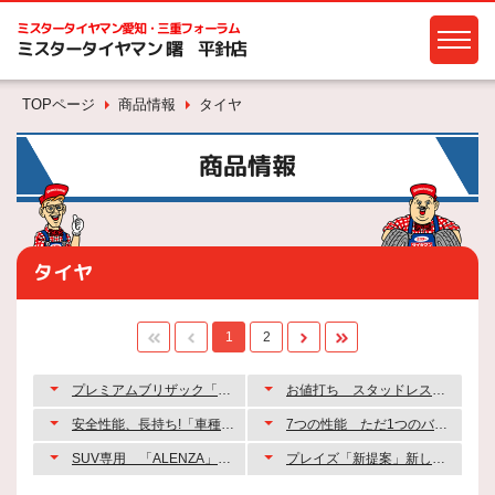
ミスタータイヤマン
愛知・三重フォーラム
ミスタータイヤマン 曙 平針店
TOPページ
商品情報
タイヤ
商品情報
タイヤ
1
2
プレミアムブリザック「VRX3」
お値打ち スタッドレス アイスパートナー
安全性能、長持ち!「車種別専用」低燃費タイヤ 「エコピアシリーズ」
7つの性能 ただ1つのバランス グレートバランス REGNO（レグノ）
SUV専用 「ALENZA」・「DUELER」(ﾃﾞｭｰﾗｰ)ｼﾘｰｽﾞ
プレイズ「新提案」新しい安全価値へ。ﾐﾆﾊﾞﾝ専用「PX-RVⅡ」