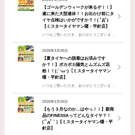
【ゴールデンウィークが来るぞ！！】
遂に来た大型連休！！お出かけ前にタ
イヤ点検はいかがですか？！( ﾟДﾟ)
【ミスタータイヤマン曙・平針店】
いつもご覧いただき、ありがとうございます！ 平針店 店長の金澤です(ﾟДﾟ)ﾉ そろそろ脱着シーズンも落ち着いてきた4月でございます。４月頭は入学式の子供達も、ちらほら見かけましてふと昔を思い出すというエモい気持ちになっておりました(*´ω｀)そしてようやく、あいつら（花粉）との闘いもちょっと落ち着いてきまして、味覚と嗅覚が復活して嬉しい限りです(´◉◞౪◟◉)そして！！ついにあの大型連休がやってくる！！ゴ ー ル デ ン ウ ィ ー ク ！！皆様はGWの予定は決まってますか？！どこか遠くへ旅行するも良し！どこも混んでるから、まったり疲れを癒すのも良し！ちなみに店長はそこそこ予定が入っています(ﾟдﾟ)！ホントに嬉しい限りです。推し活という、イベントで東京に行ったり！！他にも友人達と一緒に泊りで遊ぶ予定も入っていたり、ひたすら遊びつくす予定です(*‘ω‘ *)そう、今年の目標となる【推し活でパーフェクトなイヤーにする】この為に(´ﾟдﾟ｀)！！未曾有のFever 心はHigher さて、タイトルの通りゴールデンウィークの休日案内になります。ゴールデンウィークの営業案内 4/29（水）通常営業 4/30（木）通常営業 5/1（金）通常営業 5/2（土）店休...
2026年3月26日
【夏タイヤへの脱着はお済みです
か？！】ポカポカ陽気とムズムズ花
粉！！(;´･ω･)【ミスタータイヤマン
曙・平針店】
いつもご覧いただき、ありがとうございます！ 平針店 店長の金澤です(ﾟДﾟ)ﾉ 脱着シーズン到来の３月でございます。やはりこの時期が、夏タイヤへの脱着が多いですね(ﾟдﾟ)！毎日予約の電話や、作業に励んでおります！！そして暖かくなってきたという事は…あいつ（花粉）との闘いが始まりましたね…。店長はこの時期に、最強の敵（花粉症）にコテンパンにされております…。毎日やられてます…ｗブログ書きながらも、闘ってます(´◉◞౪◟◉)そろそろ落ち着いてくれるのを願って……。あと切実な問題が…それは…今年はまだ推しのライブに行けていない事です！！常日頃そう思ってますｗｗｗと、いいつつすでに５月に２回、８月に１回、１０月に１回はライブやイベントが決まっています(*´ω｀)まだまだたくさんのライブに申し込んでいきます！！来月も推し活に燃えていきます！！ 弾け飛び散る 火花のように熱く今年の目標は、【推し活でパーフェクトなイヤーにする】で、決まりだ(´◉◞౪◟◉)（毎年コレじゃん？！とか言わないでください…ｗ）２月にブリヂストンから、新発売したFINESSAなんですが、お客様からの反応は結構いい感じです(｀・ω・´)ゞやはり、雨に強いのは魅力になりますね...
2026年2月26日
【もう３月なのか…はやっ！！】新商
品のFINESSAってどんなタイヤ？！
(´ﾟдﾟ｀)【ミスタータイヤマン曙・平
針店】