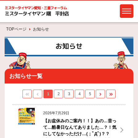
ミスタータイヤマン
愛知・三重フォーラム
ミスタータイヤマン 曙 平針店
TOPページ
お知らせ
お知らせ
お知らせ一覧
1
2
3
4
5
2026年7月29日
【お盆休みのご案内！！】あの…昔っ
て…酷暑日なんてありました…？！気
にしてなかっただけ…(；ﾟДﾟ)？？