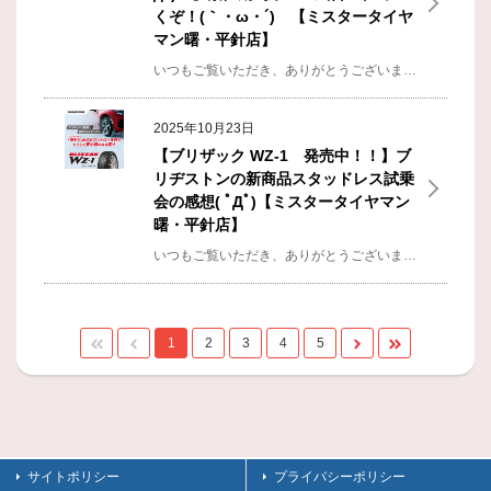
くぞ！(｀・ω・´)ゞ【ミスタータイヤ
マン曙・平針店】
いつもご覧いただき、ありがとうございます！ 平針店 店長の金澤です(ﾟДﾟ)ﾉ前回の体験試乗会レビューのブログ見ていただけましたか？！もしまだ見ていない方や、スタッドレスタイヤの購入をお考えの方は、是非見て参考にしてもらえると嬉しいです(*´ω｀)タイトルにも書きましたが…もうすぐ12月ですね…やはりタイヤ屋としてはこの11月と12月がいわゆる繁忙期にあたりまして日々慌ただしく動いております( ﾟДﾟ)加速する時代 駆け抜けて行こうあとは繁忙期なので、ある意味、成長できるタイミング成長を実感できるタイミングかなと自分なりに思ってたりします！色々とイレギュラーな事や、時間がない中での作業や、接客などホントに色んな体験が増える時期ですね(ﾟдﾟ)！気に留めないさ ちっぽけなTroubleむしろ Tasting今年はそこそこ暖かい気温だったのに急に寒いと感じる気温になったので、若干ですが、スタッドレスタイヤの動きが早いような気がする…特に問い合わせと見積もりの来店は多い印象ですね！なので、スタッドレスタイヤを購入検討の方やいつもから当店で脱着や、購入してくれるお客様も普段よりも余裕をもって、早めにお問い合わせもらえると嬉しいです！！あ...
2025年10月23日
【ブリザック WZ-1 発売中！！】ブ
リヂストンの新商品スタッドレス試乗
会の感想( ﾟДﾟ)【ミスタータイヤマン
曙・平針店】
いつもご覧いただき、ありがとうございます！ 平針店 店長の金澤です(ﾟДﾟ)ﾉ先日ブリヂストン主催の、スタッドレスタイヤの体験試乗会に参加させてもらいました！今回はその感想を書いていこうかな～と思います。乗ったのは、ブリヂストン含め3社のスタッドレスタイヤを試乗しました。まず、全体的にスタッドレスの性能の高さを感じました。こういう試乗会は定期的に参加させていただいてるのですが、以前より、３社の性能の差が少なくなってきたと感じました。どれかが悪いとかではなく、体感での順位こそあるものの、明確な差が付けづらくなってきました。その中でもやはり、ブリヂストンのブリザック ＷＺ－１が一番氷上性能、通常路面での走行性能は高いかなと感じました。他の２社に比べて、性能が優れているなと思ったのは以下の点です。①滑った後の挙動がコントロールしやすいスタッドレスタイヤと言っても、グリップの限界を超えれば滑るのは当たり前ですが…、その滑った後の立て直しがかなりクイックに感じました。早く食いつきが戻るので、運転が上手になったと思っちゃうくらいの感触でした…(´ﾟдﾟ｀)②もうすぐ滑りそう…となってからもまだ余裕があるこれは…書...
1
2
3
4
5
サイトポリシー
プライバシーポリシー