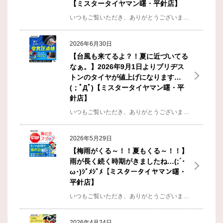
【ミスタータイヤマン曙・平針店】
いつもご覧いただき、ありがとうございます！ 平針店 店長の金澤です(ﾟДﾟ)ﾉ 毎日猛暑ならぬ…酷暑日を乗り越えてる皆様いかがお過ごしでしょうか？（＾ω＾）毎日ホントにどうかしてますよね…。そろそろ限界だって悲鳴あげてんじゃんタイトルにもある通り店長の若い頃に酷暑日なんてあったかな…？？( ﾟДﾟ)ってふと思ったのですが･･･、どうですかね。確かに小学生とか中学生の頃も夏は暑かったし、汗はかいてましたが…。こんなに暑かったか…？と疑問に思ってますｗしかし、この暑くなってきた頃に癒しとなる、お盆休みがやってきますね！！帰省などで、ゆっくり出来る方やむしろ、疲れちゃう方とか…色々あるとは思いますが…。仕事するよりは良し！！という事にしてきますｗちなみに店長は毎年恒例の友人と遊ぶ予定が入っています！！凄く楽しみです(´◉◞౪◟◉)それに…8/9（日）・8/15（土）にはライブとイベントもありまして…幸せ過ぎます！！！今年のお盆はいつもより忙しくなりそうです…(´ﾟдﾟ｀)遊びで(´◉◞౪◟◉)！！怒らないで下さい…前置きはさておき、そろそろ本題の当店のお盆休みを案内させて頂きます。 【ミスタータイヤマン曙・平針店】 《お盆休みのご案内》 8...
2026年6月30日
【台風も来てるよ？！夏に近づいてる
なぁ。】2026年9月1日よりブリヂス
トンのタイヤが値上げになります…
(；ﾟДﾟ)【ミスタータイヤマン曙・平
針店】
いつもご覧いただき、ありがとうございます！ 平針店 店長の金澤です(ﾟДﾟ)ﾉ 本格的に梅雨入りした６月末ですが皆様いかがお過ごしでしょうか？（＾ω＾）ここ最近は台風の日も多かったり…。なにやらエルニーニョのせいで台風や大雨が多い年になるとか…？(ﾟдﾟ)ここ最近で台風も３個ほど出来てますしね…。ビニール傘をさして 見上げる空はグレイそして店長と言えば推し活なんですが７月・８月もライブなど色々あるので、楽しみで仕方がないです(´ﾟдﾟ｀)できれば…ライブの日は晴れてほしいです…(; ･`д･´)なんだかんだで、今年も半分終わりましたね。１日１日は長いんですが、１年って早いものですよねー。ちょっと前までＧＷとか言ってたのに…。なんか６月はホントにポジティブな事が思いつかない…。なんだこれ？！６月病とでも名付けましょうかね。。。そしてタイトルにもある通り…とうとう2026年９月より…ブリヂストンのタイヤ値上げになります…(；ﾟДﾟ)対象商品 ： 国内市販用タイヤ（夏/冬） チューブ、フラップ 改定率 ： 平均5% ※商品により改定率が異なります 実施時期 ： 2026年9月1日（火）公式サイトより引用しましたがこんな感じです。色々と物価も高騰している...
2026年5月29日
【梅雨がくる～！！夏もくる～！！】
雨が長く続く時期がきましたね…(;´･
ω･)ｼﾞﾒｼﾞﾒ【ミスタータイヤマン曙・
平針店】
いつもご覧いただき、ありがとうございます！ 平針店 店長の金澤です(ﾟДﾟ)ﾉ もう5月も終わりがけで、天気予報を見ても雨が多くなってきましたね…(;´･ω･)適度に雨が降ってくれるのはいいんですけどねー！！最近は真夏日なんての日もあってすでに汗だくになって仕事していました(ﾟдﾟ)！胸にいっぱい 染み渡る Blue Skyちなみに…そこにジメジメと湿度が高くなると…地獄です…（＾ω＾）逃げ場のない暑さで…地獄です…（＾ω＾）それにしても、ゴールデンウィークも終わって…次の大型連休はお盆休みかぁ…。先は長いですねｗｗｗまぁお盆休みの予定をいまから組むのも楽しみになりますよね(*´ω｀)そして６月は祝日などもないので、なんか代わり映えしない梅雨の時期という、ネガティブなイメージしかないです…。しかし！！今年発売したブリヂストンの新商品のFINESSA（フィネッサ）コイツは雨に強いのが特徴になっていますので、この時期は特にオススメできる商品となっております！！(´ﾟдﾟ｀)おそらくご来店されたお客様にはオススメさせて頂きますので覚悟しておいて下さい！！(´◉◞౪◟◉)そして6月からはヨコハマタイヤ・ミシュラン２メーカーがタイヤ代値上げとなります…。まだ...
2026年4月24日