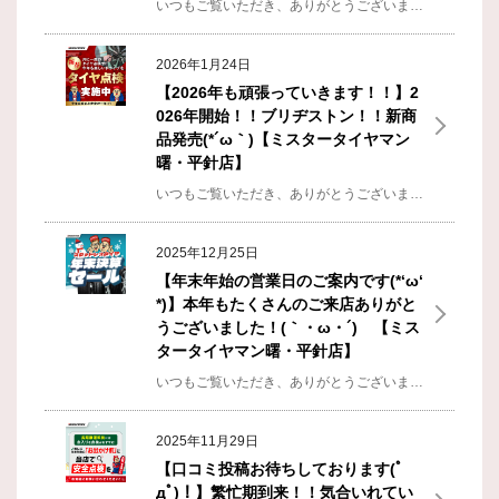
いつもご覧いただき、ありがとうございます！ 平針店 店長の金澤です(ﾟДﾟ)ﾉ 相変わらず毎年言ってますが…もう３月？！やっぱ年月が経つのが早い…。この瞬間を駆け抜けてく Onewayしかし！！ちゃんと１ヵ月１回更新！！なんとか守れています！(*´ω｀)ネタがポンポン頭に沸く人達が羨ましい！！あと急に暖かくなりすぎじゃないですか？！(;´･ω･)ちょっと前まで寒い日があったのに…急に２０℃近くの日があるとか…どうなってるんだい？！そのせいか、すでに夏タイヤへの脱着が少しずつ始まっております( ﾟДﾟ)いつもより早い気がする。。。でも、多分ですが…雪降らなさそうですしね…(;^ω^)スタッドレスタイヤの温存だとしたらいい判断だと思います(ﾟдﾟ)！そして今回のメインのコンテンツです！！ 前回すこしお話させていただいたブリヂストンの新商品！！F I N E S S A（フィネッサ）この不思議な名前の商品ですが、ちゃんと意味はありまして、FINE（快適・心地よい）SAFETY（安心・安全）を組み合わせた造語らしいです！このタイヤの特徴として、雨に対しての性能が特に強いです！(*´ω｀)水の排水性（路面上の水）を向上させたので雨に強いタイヤになっております！！続いて...
2026年1月24日
【2026年も頑張っていきます！！】2
026年開始！！ブリヂストン！！新商
品発売(*´ω｀)【ミスタータイヤマン
曙・平針店】
いつもご覧いただき、ありがとうございます！ 平針店 店長の金澤です(ﾟДﾟ)ﾉ 2026年初めてのブログ更新になります。 皆様は年末年始をいかがお過ごしでしたか？！ 店長は安定のまったり過ごしました…ｗ 毎年恒例の親族で集まっての食事会がありまして、 美味しいものを、たくさん食べましたｗ と、いうか大体皆様はこんな感じですよね？！ｗ もちろん友達とも遊べたので、充実した年末年始になりました！！(*´ω｀) そして…、今年こそは！ブログを 1ヵ月１回以上更新を徹底したいと思います(。-`ω-) 去年も惜しいところまではいってるんですけどね…！！自分との闘いですね！(´ﾟдﾟ｀)靴紐結び直して 真剣勝負です 今年は今以上に色々な知識をつけていこうと、思っております。頭がパンクしない程度に…頑張ろうかと…(；ﾟДﾟ)知らないことだらけで 楽しいことだらけでこの歳になると、逆にちょっと勉強してもいいのかな？！と、思えてきた最近です。とか言いつつ、3日坊主になりそうな気配も…。そして、ようやく！！名古屋にも雪が降りました！！ 降りましたよ？？確かに降りました。でも…ただ降っただけで、次の日の朝には… ほぼ溶けてました…(´ﾟдﾟ｀) やっぱりこっち...
2025年12月25日
【年末年始の営業日のご案内です(*‘ω‘
*)】本年もたくさんのご来店ありがと
うございました！(｀・ω・´)ゞ【ミス
タータイヤマン曙・平針店】
いつもご覧いただき、ありがとうございます！ 平針店 店長の金澤です(ﾟДﾟ)ﾉ 今年も毎月１回更新を目標にブログを頑張りました…。しかし、スタートからやってしまいましたね…ｗ2月からスタートだったなんて…大失態…(;´･ω･)来年こそはちゃんと最低１か月１回更新を達成するぞ！！(; ･`д･´)ちなみに今ってブログってまだ皆さんもやってたりするんですかねー？！推しのブログとかは見たりするんですが…。個人ブログって一時期めっちゃ流行ってた気がするんだけど…。でも最近はＳＮＳがあるから、やってない人多いのかなー？！と、ふと気になりました(;^ω^)あとは毎年の事なのですが、やっぱり名古屋（当店のある場所付近は）《雪が降らねぇぇぇぇ！！！！》今年は秋から急に気温が寒くなって、一瞬だけ今年は寒くて雪降るか？！と、ワクワクしたのですが、結局暖かくなったり…今更になって寒くなりつつあったり…うまくいかないですねぇ～(;´･ω･)もうすぐ今年が終わる 冬物語ちなみに毎年このブログを書いていると、「あー今年ももう終わりだなぁ…」と、実感します…ｗそして今年はもうライブもないので、大人しく年末は、大掃除やら…をして過ごそう…。また、来年もたくさんラ...
2025年11月29日
【口コミ投稿お待ちしております(ﾟ
дﾟ)！】繁忙期到来！！気合いれてい