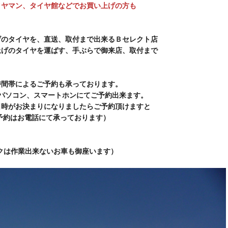
イヤマン、タイヤ館などでお買い上げの方も
スタッフ日記
ても危険
げのタイヤを、直送、取付まで出来るＢセレクト店
上げのタイヤを運ばす、手ぶらで御来店、取付まで
店です
皆さんタイヤの点検はしていますか
取付・サービス
時間帯によるご予約も承っております。
スズキ ジムニー 215/75Ｒ15
のパソコン、スマートホンにてご予約出来ます。
日時がお決まりになりましたらご予約頂けますと
店です
今回はジムニーにホワイトレターで大人気のＢＦグッドリッチの
予約はお電話にて承っております）
取付・サービス
ント ニューノ 165/55R15
ラックは作業出来ないお車も御座います）
店です。
梅雨のじめじめ天気ももう少し続きそうですね
取付・サービス
テップワゴン オールシーズンタイヤ 205/60Ｒ16
店です
今回はホンダステップワゴンにオールシーズンタイヤを