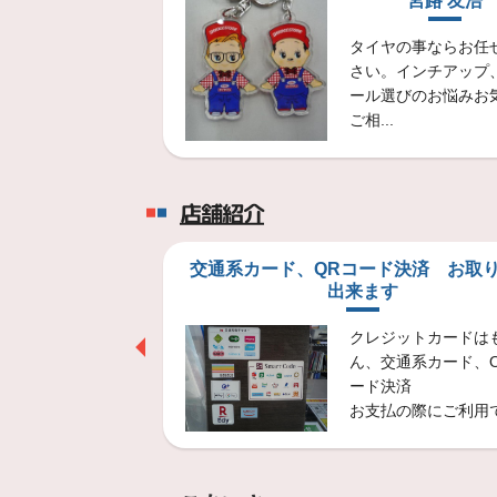
宮路 友浩
【タイヤ交換】ホンダ Ｓ66
ミスタータイヤ宇都宮北店で
タイヤの事ならお任
さい。インチアップ
ール選びのお悩みお
2026年7月25日
ご相...
【タイヤ交換】VW アウトバ
ミスタータイヤマン宇都宮北
店舗紹介
2026年7月23日
【タイヤ交換】ダイハツ タ
i
交通系カード、QRコード決済 お取
ミスタータイヤマン宇都宮北
出来ます
ブリヂストンショ
2026年7月19日
クレジットカードは
ホームページです
ん、交通系カード、
ブリヂストンショ
【タイヤ交換】ホンダ NB
ード決済
ミスタータイヤマン宇都宮北
お支払の際にご利用で.
2026年7月18日
夏の大感謝祭中です 夏