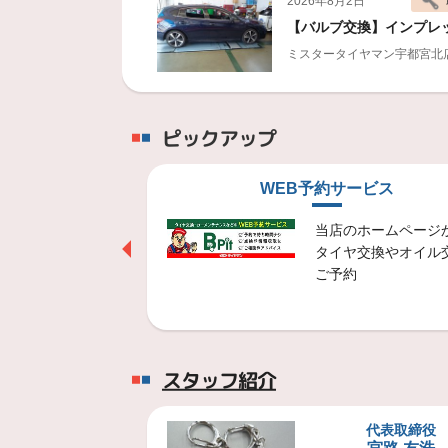
2026年8月2日
【バルブ交換】インプレッ
ミスタータイヤマン宇都宮北
2026年7月31日
ピックアップ
【アルミホイールセット】プ
ミスタータイヤマン宇都宮北
ービス
WEB予約サービス
2026年7月30日
トンが開発したタ
当店のホームページ
アレンザ ＬＸ200
技術です
タイヤ交換やオイル
械にて、特殊な振
ご予約
ることにより
2026年7月30日
トップラン TS1 TS2 TS
スタッフ紹介
2026年7月28日
代表取締役