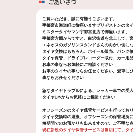
ごあいさつ
ミスタータイヤマン宇都宮北
ご覧いただき、誠に有難うございます。
2026年7月17日
宇都宮市海道町に御座いますブリヂストンのタ
【タイヤ交換】ボルボ レグ
ミスタータイヤマン宇都宮北店で御座います。
ミスタータイヤマン宇都宮北
宇都宮方面からですと、白沢街道を北上して、宮
エネオスのガソリンスタンドさんの向かい側に
タイヤ交換はもちろん、ホイール販売、パンク
2026年7月16日
タイヤ保管、
ドライブレコーダー取付、カー用
夏の大感謝祭
お車の事ならお気軽にご相談ください
ミスタータイヤマン宇都宮北
お車のタイヤの事ならお任せください。愛車に
事ならお任せください
2026年7月13日
急なタイヤトラブルによる、レッカー車での受
【タイヤ交換】トヨタ シエン
タイヤ1本からお気軽にご相談ください
ミスタータイヤマン宇都宮北
オフシーズンのタイヤ保管サービスも行ってお
2026年7月10日
タイヤ交換時の運搬、オフシーズンの保管場所
短期間でのお預かりも出来ますので、ご不明な
夏の大感謝祭開催
現在新規のタイヤ保管サービスは当店にて、タ
ミスタータイヤマン宇都宮北