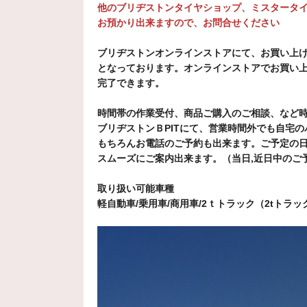
他のブリヂストンタイヤショップ、ミスタータ
お預かり出来ますので、お問合せください
2026年7月9日
タイヤのたんこぶはとっ
ブリヂストンオンラインストアにて、お買い上
となっております。オンラインストアでお買い
ミスタータイヤマン宇都宮北
完了できます。
2026年7月6日
時間帯の作業受付、商品ご購入のご相談、など
【タイヤ交換＆オイル交換】
ブリヂストンＢPITにて、営業時間外でも自宅
もちろんお電話のご予約も出来ます。ご予定の
ミスタータイヤマン宇都宮北
スムーズにご案内出来ます。（当日,近日中のご
2026年7月4日
取り扱い可能車種
【タイヤ交換】ダイハツ タ
軽自動車/乗用車/商用車/2ｔトラック（2tト
ミスタータイヤマン宇都宮北
2026年7月2日
【タイヤ交換】ホンダ ス
ミスタータイヤマン宇都宮北