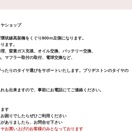
店です
只今夏の大感謝祭開催中です。
取付・サービス
イヤショップ
ノＧＲＸ3 タイプＲＶ 235/50Ｒ19
店です。
宇都宮も暑くなってきました
環状線高架橋をくぐり800ｍ左側になります。
なります。
修理、窒素ガス充填、オイル交換、バッテリー交換、
スタッフ日記
品、マフラー取付の取付、電球交換など、
店です
恒例の夏の大感謝祭開催中です
ぴったりのタイヤ選びをサポートいたします。ブリヂストンのタイヤの
取付・サービス
入れも出来ますので、事前にお電話にてご連絡ください。
タ プレイズ PXRV 185/65-15
店です
今回はシエンタにプレイズPXRVをお取付け致しました
ります
スタッフ日記
にお困りでしたらぜひご利用ください
点がありましたら、お問合せ下さい
イヤお買い上げのお客様のみとなっております
店です
7月11日より夏の大感謝祭開催いたします