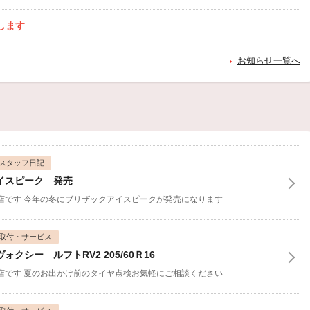
します
お知らせ一覧へ
内
クの営業日のお知らせ
スタッフ日記
イスピーク 発売
内
店です
今年の冬にブリザックアイスピークが発売になります
取付・サービス
クシー ルフトRV2 205/60Ｒ16
店です
夏のお出かけ前のタイヤ点検お気軽にご相談ください