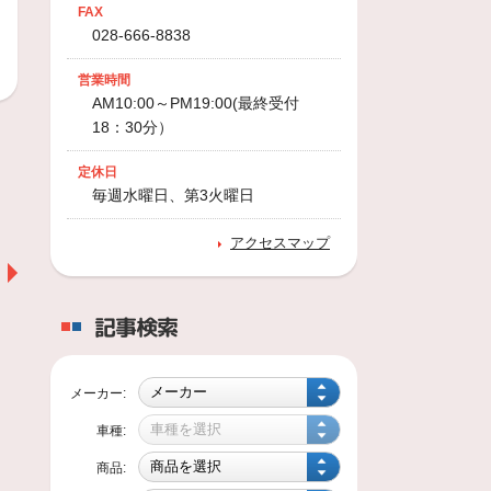
FAX
028-666-8838
営業時間
AM10:00～PM19:00(最終受付
18：30分）
定休日
毎週水曜日、第3火曜日
センターフィットサービス
アクセスマップ
ブリヂストンが開発したタ
イヤ取付技術です
専用の機械にて、特殊な振
記事検索
動を与えることにより
メーカー:
車種:
商品: