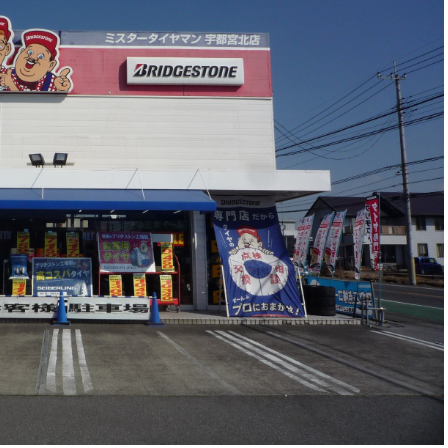
取付・サービス
キット】トヨタ CHＲブリッツレーダー探知機＆ＴＶキット取付
店です
今回はトヨタのＣＨＲにブリッツさんのレーダー探知機と
スタッフ日記
オニスＶＸ2 展示中
店です
只今、アルミホイール大商談会を開催中です
取付・サービス
 セイバーリング 185/65Ｒ15
店です
梅雨のじめじめ天気早く終わらないですかな
スタッフ日記
開催
店です
今週よりアルミホイール大商談会開催いたします