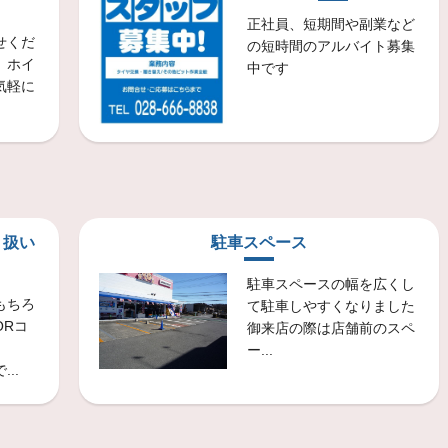
0 ニューノ 165/55Ｒ15 195/45Ｒ16
正社員、短期間や副業など
す
夏も本格的に始まりましたね
せくだ
の短時間のアルバイト募集
、ホイ
中です
気軽に
取付・サービス
ック プレイズPX-RV2 205/55R17
店です
只今夏の大感謝祭開催中です。
取付・サービス
ント フィネッサ 155/65Ｒ14
り扱い
駐車スペース
店です
今回はダイハツのタントにフィネッサをお取付け
駐車スペースの幅を広くし
もちろ
取付・サービス
て駐車しやすくなりました
ORコ
OX セイバーリング 155/65Ｒ14
御来店の際は店舗前のスペ
ー...
店です
暑い日が続いております
..
スタッフ日記
にピッタリのそうめんプレゼント中