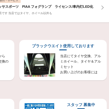
取付・サービス
サスポーツ PIAA フォグランプ ライセンス/車内灯LED化
店です
当店ではタイヤ、ホイール以外も
取付・サービス
リウス レグノＧＲＸ3 195/65Ｒ15
店です
夏のお出かけ前のタイヤ点検お気軽にご相談ください
ブラックウエイト使用しております
商品情報
から
当店にてタイヤ交換、アル
交換の
ミホイール、タイヤ＆アル
ブリヂストタイヤSUV専用設計の最高峰モデルです。乗り心地、静粛性はもちろんウエット性能もラベリングaを取得、低燃費性能も兼ねそろえた、ブリヂストンのプレミアムタイヤです。
ミセット
お買い上げのお客様には
商品情報
3
ブリヂストン製造のお買い得のタイヤです。インチアップサイズがメインで設定されています。基本性能を備えたベーシックなタイヤです
スタッフ 募集中
取付・サービス