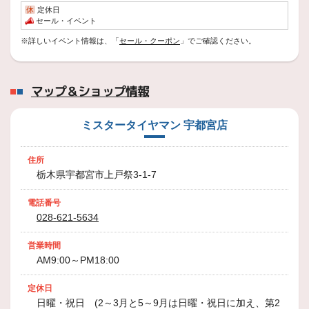
休
定休日
スタッフ日記
セール・イベント
REGNO GR-XⅢ
※詳しいイベント情報は、「
セール・クーポン
」でご確認ください。
いつもミスタータイヤマン宇都宮店WEBをご覧いただきありがとうございます。
2024年2月8日
マップ＆ショップ情報
スタッフ日記
興味深い記事がありました！！
ミスタータイヤマン 宇都宮店
https://www.shimotsuke.co.jp/articles/-/854575
いつもミス
住所
2023年6月17日
栃木県宇都宮市上戸祭3-1-7
スタッフ日記
ハイエースインチアップ!!
電話番号
028-621-5634
215/65R16 109R ブリヂストンGL-R
16×70 38 139.7 6H MATBK DERUTA FORCE
営業時間
AM9:00～PM18:00
定休日
日曜・祝日 (2～3月と5～9月は日曜・祝日に加え、第2