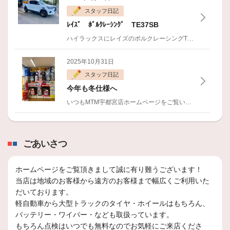
スタッフ日記
2026年1月30日
ﾚｲｽﾞ ﾎﾞﾙｸﾚｰｼﾝｸﾞ TE37SB
2月のお知らせ
ハイラックスにレイズのボルクレーシングTE37SBご購入いただきました。
2026年1月14日
2025年10月31日
1月21日 営業時間変更のお知らせ
スタッフ日記
2025年12月31日
今年も冬仕様へ
2026年1月のお知らせ
いつもMTM宇都宮店ホームページをご覧いただきましてありがとうございます。
2025年11月29日
2024年10月31日
12月のお知らせ 年末年始のお知らせ
スタッフ日記
ごあいさつ
スタッドレスタイヤのご準備お任せくだ
さい
ホームページをご覧頂きまして誠に有り難うございます！
ミスタータイヤマン宇都宮店WEBサイトをご覧いただきありがとうございます。
当店は地域のお客様から遠方のお客様まで幅広くご利用いた
だいております。
2024年7月23日
軽自動車から大型トラックのタイヤ・ホイールはもちろん、
スタッフ日記
バッテリー・ワイパー・なども取扱っています。
もちろん点検はいつでも無料なのでお気軽にご来店くださ
REGNO GR-XⅢ PART2