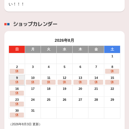
い！！！
本日クラウンのお客様にREGUNO GR-XⅢ ご購入いただきました！！
2024年7月20日
ショップカレンダー
スタッフ日記
大きいタイヤ
2026年8月
7月18日(木) 関東甲信・東海地区の梅雨明けが発表されました。
日
月
火
水
木
金
土
2024年6月22日
1
スタッフ日記
2
3
4
5
6
7
8
虹がでました！！！！！！！
休
休
6月21日(金) 関東甲信地方の梅雨入りが発表になりました。
9
10
11
12
13
14
15
休
休
休
休
休
休
休
16
17
18
19
20
21
22
2024年6月14日
休
スタッフ日記
23
24
25
26
27
28
29
休
お気を付けください！！
30
31
いつもミスタータイヤマン宇都宮WEBをご覧いただきありがとうございます。
休
（2026年8月3日 更新）
2024年2月27日