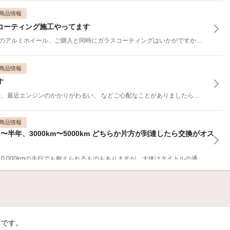
商品情報
コーティング施工やってます
色々悩んでコレ!と決めた新品のアルミホイール、ご購入と同時にガラスコーティングはいかがですか。
路面の近
商品情報
す
た、最近エンジンのかかりがわるい、
などご心配なことがありましたらお気軽に点検にお越しください。
商品情報
半年、3000km〜5000km どちらか片方が到達したら交換がオス
と〜ってもお高いオイルには10,000kmの走行でも耐えられるものもありますが、大体はタイトルの通りです。
全
商品情報
IAAの超強力シリコートワイパー
運転が憂鬱になったりしますよね。
そんな雨の日のドライブをすこーし気楽にしてくれます。
ノです。