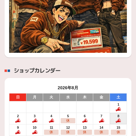
2026年7月24日
技術・サービス
フォークリフト出張タイヤ交換もやって
おります
灼熱の日々が続いております。
熱中症には最新の注意を払いつつ出張でフォークリフトのタイヤ作業へ
2026年7月23日
技術・サービス
ショップカレンダー
【日産デイズ さま】タイヤ交換ありが
とうございました！
2026年8月
本日もタイヤご購入ありがとうございました(^^♪
酷暑、酷
日
月
火
水
木
金
土
2026年7月21日
1
技術・サービス
2
3
4
5
6
7
8
【6AA-ZWR90WトヨタVOXY さま】
休
タイヤご購入ありがとうございました(*
9
10
11
12
13
14
15
´▽｀*)
休
休
休
休
休