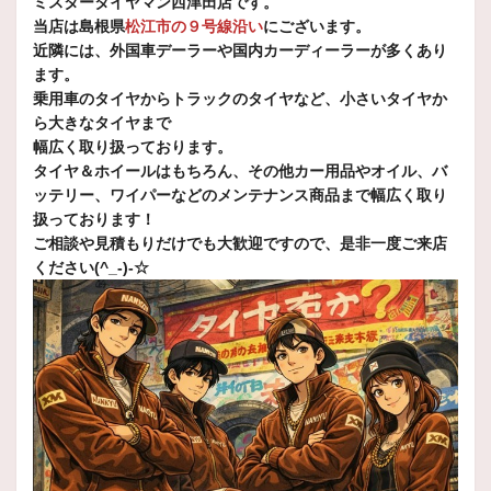
ミスタータイヤマン西津田店です。
本日もパンク修理～
当店は島根県
松江市の９号線沿い
にございます。
本日も釘がささってパンク修理でご来店です
トラック用の
近隣には、外国車デーラーや国内カーディーラーが多くあり
ます。
2026年7月30日
乗用車のタイヤからトラックのタイヤなど、小さいタイヤか
技術・サービス
ら大きなタイヤまで
【レクサスIS300ｈさま】ご来店ありが
幅広く取り扱っております。
とうございました(*´▽｀*)
タイヤ＆ホイールはもちろん、
その他カー用品や
オイル、バ
ッテリー、ワイパーなどのメンテナンス商品まで幅広く取り
【レクサスIS300ｈさま】本日もおクルマのオイル交換でご来店頂いただきありがとうございました～
扱っております！
ご相談や見積もりだけでも大歓迎ですので、是非一度ご来店
2026年7月27日
ください(^_-)-☆
技術・サービス
うぉりゃー！！！！
酷暑、ほんとに酷暑。。。
ですが暑さに負けず頑張って作業しております
2026年7月27日
技術・サービス
【三菱アウトランダーさま】オイル交換
ありがとうございました(^^♪
【三菱アウトランダーさま】
本日も酷暑の中オイル交換でご来店いただき、誠にありがとうございました。