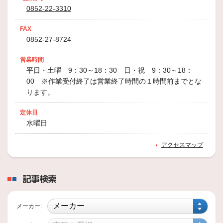
0852-22-3310
デリカD5 かっこいい！(^^♪
またのお越しをお待ちしております
FAX
2026年7月14日
0852-27-8724
商品情報
【BLIZZAK WZ-1】ブリザックダブル
営業時間
平日・土曜 9：30～18：30 日・祝 9：30～18：
ゼットワン 絶好調～！
00 ※作業受付終了は営業終了時間の１時間前までとな
WZ-1は、当店一押しの「ブリザック史上最高レベルの氷上性能に、ENLITEN技術による静かさ・燃費性能・長持ちを加えた、新世代スタッドレスタイヤです。」
ります。
2026年7月14日
定休日
商品情報
水曜日
POTENZA SPORT ポテンザスポーツ
アクセスマップ
このタイヤは「ブリヂストン最高峰のスポーツタイヤで、ドライグリップ・雨の日の安心感・高速安定性を高いレベルで両立したモデルです。」
2026年7月14日
記事検索
商品情報
TURANZA 6
メーカー:
トランザシックス 外国車、高級SUVにおすすめの一品です！