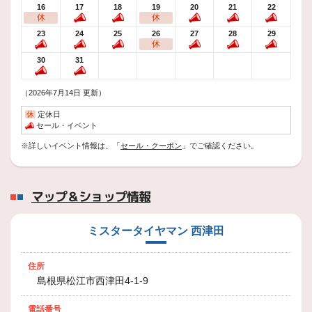
本日も、熱い中足を運んで頂いてありがとうございました(^^♪
16
17
18
19
20
21
22
休
休
23
24
25
26
27
28
29
2026年7月18日
休
技術・サービス
30
31
【日産 NV200 さま】いつもありがと
うございます！
（2026年7月14日 更新）
【日産 NV200 さま】本日もご来店ありがとうございました！
休
定休日
セール・イベント
2026年7月17日
※詳しいイベント情報は、「
セール・クーポン
」でご確認ください。
技術・サービス
【5AA-MA37Sスズキ ソリオ さま】
いつもありがとうございます(^^♪
マップ＆ショップ情報
毎日暑い日が続いております。
さすがに30℃超えしてくるとPIT作業をしていると滝のような汗が
ミスタータイヤマン 西津田
2026年7月14日
技術・サービス
住所
【LDA-CV1W 三菱デリカD:5 さま】
島根県松江市西津田4-1-9
いつもご利用ありがとうございます(*
´▽｀*)
電話番号