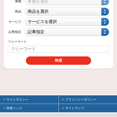
車種:
2026年7月13日
技術・サービス
商品:
【ZAA-B6AW 日産サクラ さま】あ
サービス:
りがとうございます
【ZAA-B6AW 日産サクラ さま】
本日も、猛暑の中おいで下さり誠にありがとうございます！
記事指定:
2026年7月11日
フリーワード
技術・サービス
【日産セレナ 6AA- HC27 さま】タ
イヤ交換(^^♪
本日はご来店ありがとうございました(*´▽｀*)
今回、お選び
2026年7月6日
商品情報
スポーツカー/セダンにいかが？
サイトポリシー
プライバシーポリシー
当店ではお車に合わせてホイールをお選び頂けるよう日々ご提案させて頂いております。
関連リンク
サイトマップ
2026年7月6日