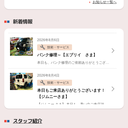
お知らせ一覧へ
2026年7月9日
【ご注意ください】タイヤの定期的メンテは必要で
す！
新着情報
2026年7月6日
箸休め♪ ちょっとかっこいいCMそして【私たちも松
2026年8月6日
江でインフラを支えてます】
技術・サービス
2026年6月18日
パンク修理～【エブリイ さま】
ブリヂストン国内市販用タイヤの価格改定について
本日も、パンク修理のご依頼ありがとうございます！
夏に
2026年6月1日
2026年8月4日
ブリヂストン製アルミホイールの一部ブラント値上の
ご案内
技術・サービス
本日もご来店ありがとうございます！
2026年5月21日
【ジムニーさま】
PIT・屋根の改装工事も始まりました～
【ジムニー さま】
本日も、暑い中ご来店頂きありがとうございます！
2026年5月10日
2026年8月4日
タイヤ点検もお任せください！
スタッフ紹介
商品情報