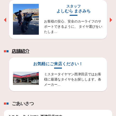
2026年4月21日
全国装着率NO.1「ブリザック」新商
スタッフ
電動トルクセッター導入！
品 世界の道で鍛え上げたスタッドレス
よしむら まさみち
タイヤ「BLIZZAK ICEPEAK」を発売
お客様の安心、安全のカーライフのサ
山陰の雪道でもSUVにベストマッチな商品でました～(*´▽｀*)
ポートできるように、 タイヤ選びをい
たしま...
2026年8月4日
技術・サービス
【フィットシャトル さま】オイル交換
店舗紹介
♬
【フィットシャトル さま】
本日もご夫婦で遠方からご来店ありがとうございました(*´▽｀*)
お気軽にご来店ください！
2026年8月3日
ミスタータイヤマン西津田店ではお客
技術・サービス
様に最適なタイヤをお探しします。各
メーカー...
ポテンザRE-71RZ って
本日も、灼熱のPITで作業をガンガンやっております！
ご依
ごあいさつ
2026年8月1日
技術・サービス