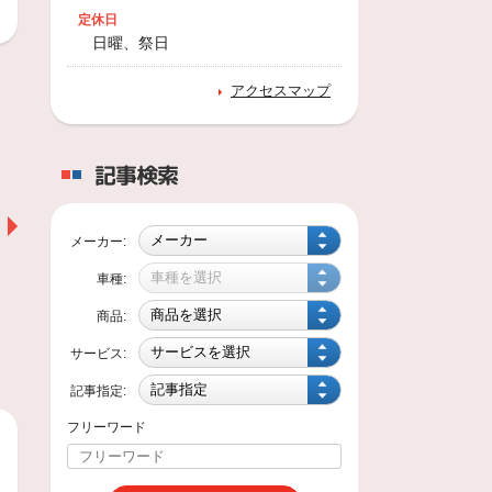
定休日
日曜、祭日
アクセスマップ
係長
記事検索
南部 竜亮
まだこの道浅いのですが、
頑張ってます。宜しくお願
メーカー:
い致します。
車種:
商品:
サービス:
記事指定:
フリーワード