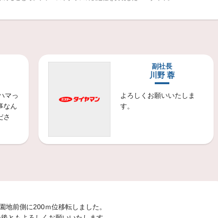
商品情報
７３（デューラー エムティー ロクナナサン）
悪路走破性能に特化した本格スポーツギア。
副社長
川野 蓉
商品情報
８３（デューラー エイチエル ロクハチサン）
にハマっ
よろしくお願いいたしま
操縦安定性を高度に追及したコンフォートSUVタイヤ。
事なん
す。
ださ
商品情報
９４（デューラー エーティー ロクキューヨン）
走破と快適な走りを両立したオールステージタイヤ。
商品情報
。ＳＮＥＡＫＥＲ ＳＮＫ２（スニーカー エスエヌケーツー）
軽・コンパクトカーから、純正ロープロ装着車まで幅広い車種に対応するブリヂストンのスタンダードタイヤ。安全性と経済性をバランスよくお求めのお客様へ。
園地前側に200ｍ位移転しました。
今後ともよろしくお願いいたします。