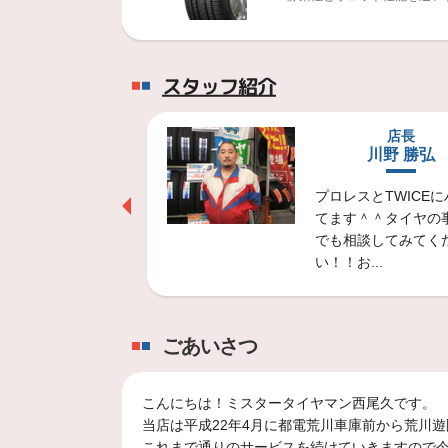
DUELER M/T ６
スタッフ紹介
４×４の遺伝子を受け継ぐ、
係長
店長
南部 竜亮
川野 勝弘
DUELER H/L ６
道浅いのですが、
プロレスとTWICE
街乗りに求められる静粛性と
ます。宜しくお願
てます＾＾タイヤの
す。
でも相談してみてく
い！！お...
DUELER A/T ６
様々な道でのゆるぎない路面
ごあいさつ
これが基本。これが基準
こんにちは！ミスタータイヤマン西尾久です。
当店は平成22年4月に都電荒川車庫前から荒川遊
これまで通りのサービスを続けていきますので