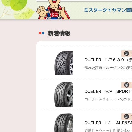
ミスタータイヤマン西
新着情報
DUELER H/P６８
優れた高速クルージングの実
DUELER H/P SP
DUELER H/L AL
静粛性とウェット性能を追い