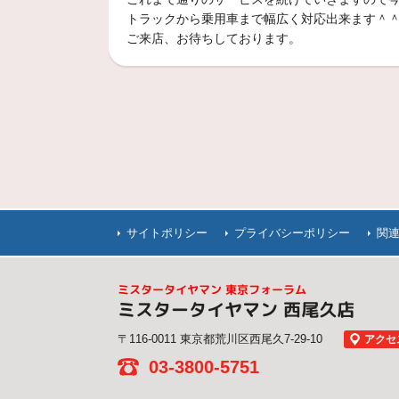
トラックから乗用車まで幅広く対応出来ます＾
ご来店、お待ちしております。
これがブリヂストンスタ
Playz RV PRV-
みんなで乗ってもふらつきに
サイトポリシー
プライバシーポリシー
関
REGNO GRV （レ
ミニバンにサウンド・エンタ
ミスタータイヤマン 東京フォーラム
ミスタータイヤマン 西尾久店
五感を震わせるドライビ
〒116-0011 東京都荒川区西尾久7-29-10
アクセ
ューセン）
03-3800-5751
五感を震わせるドライビング