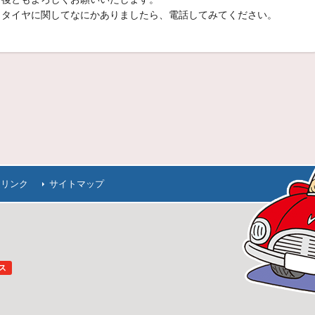
＾タイヤに関してなにかありましたら、電話してみてください。
商品情報
イル。Ｂ’ＳＴＹＬＥ ＥＸ（ビースタイル イーエックス）
晴れでも雨でも、そしてすり減っても安定した安全・快適性能を追求。エコ対応の省燃費により環境にも貢献。これがブリヂストンの定番品。
商品情報
1 （プレイズアールブイ ピーアールブイワン）
くい。
スムーズで安定感のある直進性。
商品情報
連リンク
サイトマップ
グノ ジーアールブイ）
テイメント。
サードシートまでも含めた静粛性と乗り心地。
商品情報
ングフィール。ＲＥＧＮＯ ＧＲ-９０００（レグノ ジーアールキ
ス
フィール。
妥協なく高められた６つの性能が、高次元で融合。