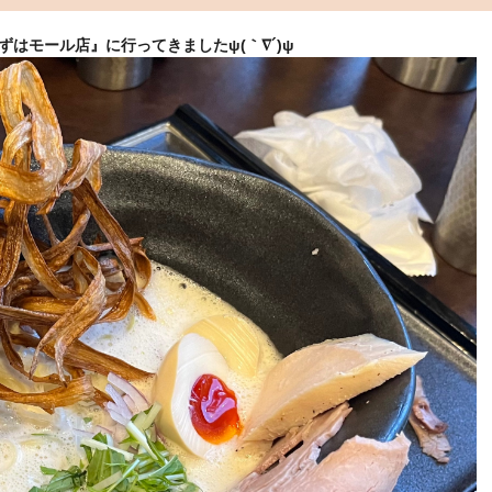
ずはモール店』に行ってきましたψ(｀∇´)ψ