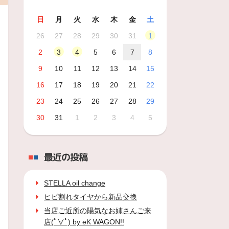
日
月
火
水
木
金
土
26
27
28
29
30
31
1
2
3
4
5
6
7
8
9
10
11
12
13
14
15
16
17
18
19
20
21
22
23
24
25
26
27
28
29
30
31
1
2
3
4
5
最近の投稿
STELLA oil change
ヒビ割れタイヤから新品交換
当店ご近所の陽気なお姉さんご来
店(ﾟ∀ﾟ) by eK WAGON!!