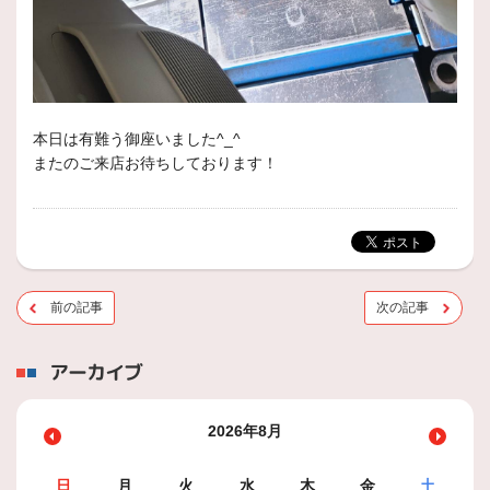
本日は有難う御座いました^_^
またのご来店お待ちしております！
前の記事
次の記事
アーカイブ
2026年8月
日
月
火
水
木
金
土