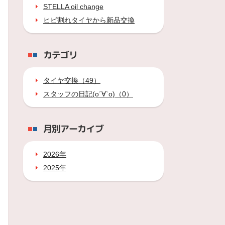
STELLA oil change
ヒビ割れタイヤから新品交換
カテゴリ
タイヤ交換（49）
スタッフの日記(о´∀`о)（0）
月別アーカイブ
2026年
2025年