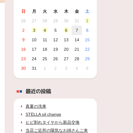
日
月
火
水
木
金
土
26
27
28
29
30
31
1
2
3
4
5
6
7
8
9
10
11
12
13
14
15
16
17
18
19
20
21
22
23
24
25
26
27
28
29
30
31
1
2
3
4
5
最近の投稿
真夏の洗車
STELLA oil change
ヒビ割れタイヤから新品交換
当店ご近所の陽気なお姉さんご来