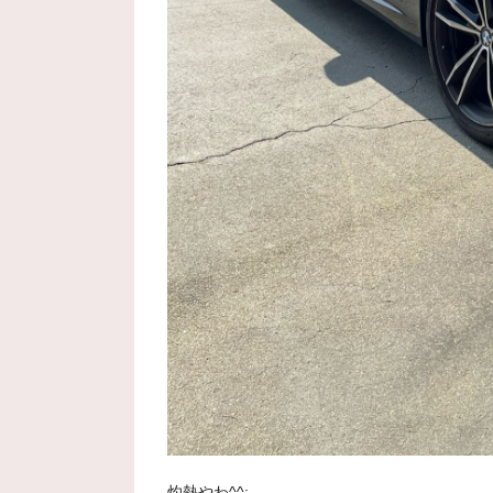
灼熱やわ^^;