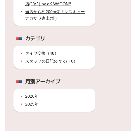
店(ﾟ∀ﾟ) by eK WAGON!!
当店から約200m先！レスキュー
ナカザワ参上(笑)
カテゴリ
タイヤ交換（48）
スタッフの日記(о´∀`о)（0）
月別アーカイブ
2026年
2025年