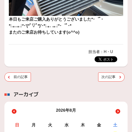
本日もご来店ご購入ありがとうございました*･゜ﾟ･
*:.｡..｡.:*･'(*ﾟ▽ﾟ*)'･*:.｡. .｡.:*･゜ﾟ･*
またのご来店お待ちしています(o^^o)
担当者：H・U
前の記事
次の記事
アーカイブ
2026年8月
日
月
火
水
木
金
土