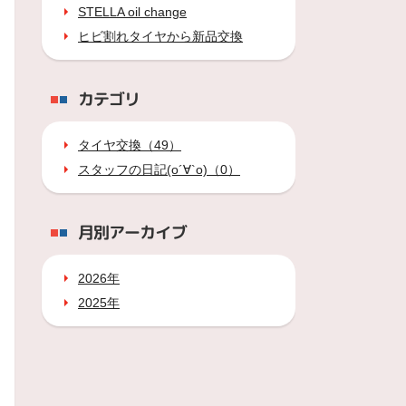
STELLA oil change
ヒビ割れタイヤから新品交換
カテゴリ
タイヤ交換（49）
スタッフの日記(о´∀`о)（0）
月別アーカイブ
2026年
2025年