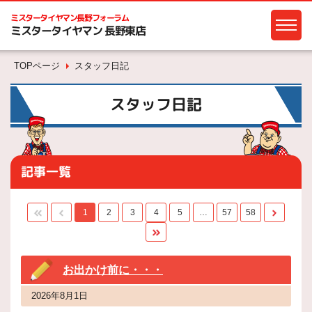
ミスタータイヤマン
長野フォーラム
ミスタータイヤマン 長野東店
TOPページ
スタッフ日記
スタッフ日記
記事一覧
1
2
3
4
5
…
57
58
お出かけ前に・・・
2026年8月1日