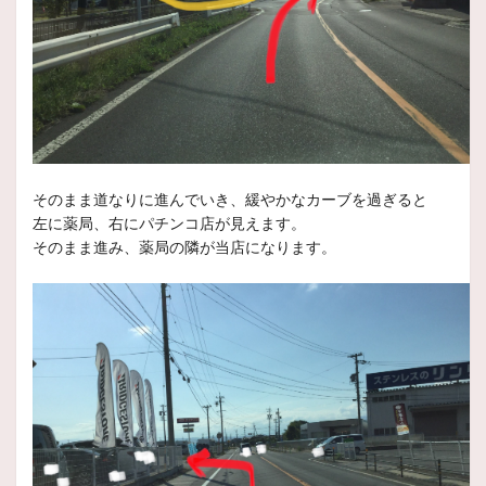
安全点検ご来店ください。
いつもスタッフ日記をご覧頂きありがとうございます。
皆
2025年2月1日
スタッフ日記
REGNO GR-XⅢ TYPE RV 発売
皆様いつもご観覧ありがとうございます。
まだまだ寒い日が続きますが。春へ少しずつ近づいていますね？
そのまま道なりに進んでいき、緩やかなカーブを過ぎると
左に薬局、右にパチンコ店が見えます。
2025年1月28日
そのまま進み、薬局の隣が当店になります。
スタッフ日記
２月４日の営業時間変更について
いつもスタッフ日記をご覧いただきありがとうございます
2025年1月26日
スタッフ日記
ノーマルタイヤ続々準備中です！！
いつもスタッフ日記をご覧頂きありがとうございます
本日