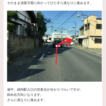
そのまま須坂方面に向かってひたすら道なりに進みます。
いつもスタッフ日記をご覧頂きありがとうございます
本日
2025年5月29日
スタッフ日記
久々の雨でしたね！
皆様いつもご閲覧ありがとうございます。
久々に雨が降りましたね！
2025年5月22日
スタッフ日記
夏タイヤ続々ご予約頂いておりま
す！！！
いつもスタッフ日記をご覧頂きありがとうございます
本日
2025年4月28日
スタッフ日記
途中、綿内駅入口の交差点が分かりづらいですが、
現在開催中のイベント残り今日を含め２
斜め右方向になります。
日
さらに道なりに進みます。
いつもスタッフ日記をご覧頂きありがとうございます。
本