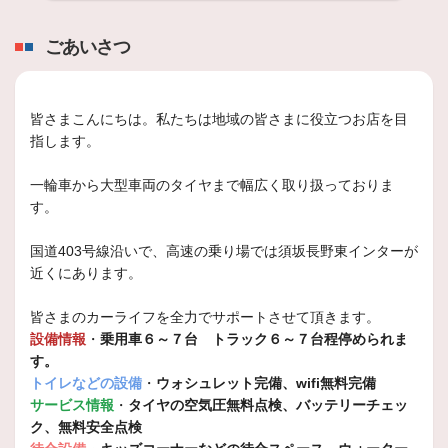
久しぶりの投稿になりました。
皆様、いつもご閲覧頂きありがとうございます。
ごあいさつ
2026年5月1日
スタッフ日記
皆さまこんにちは。私たちは地域の皆さまに役立つお店を目
雨が降っていますね！
指します。
日頃よりミスタータイヤマン長野東店をご利用頂きありがとうございます！
一輪車から大型車両のタイヤまで幅広く取り扱っておりま
2026年3月31日
す。
スタッフ日記
春の履き替えを納得プライスで応援！セ
国道403号線沿いで、高速の乗り場では須坂長野東インターが
ール！！
近くにあります。
日頃より、ミスタータイヤマン長野東店をご利用頂きまして、
皆さまのカーライフを全力でサポートさせて頂きます。
設備情報
・
乗用車６～７台 トラック６～７台程停められま
2026年3月8日
す。
スタッフ日記
トイレなどの設備
・
ウォシュレット完備、wifi無料完備
トラックのホイールは割れやすい！！
サービス情報
・
タイヤの空気圧無料点検、バッテリーチェッ
いつもスタッフ日記をご覧頂きありがとうございます
本日
ク、無料安全点検