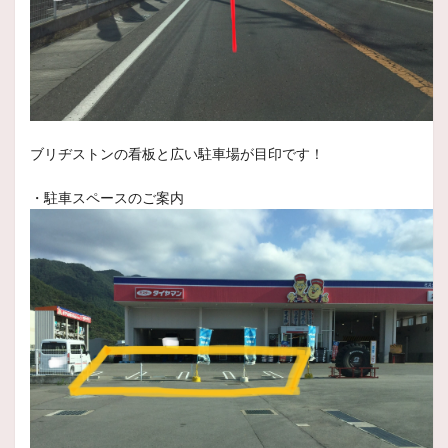
2025年1月10日
スタッフ日記
冬タイヤ装着に伴って早期ノーマルタイ
ヤご予約お待ちしております
いつもスタッフ日記をご覧頂きありがとうございます
本日
ブリヂストンの看板と広い駐車場が目印です！
2025年1月6日
スタッフ日記
・駐車スペースのご案内
新年明けましておめでとうございます。
本年も皆様どうぞよろしくお願いいたします。
2024年12月12日
スタッフ日記
スタッドレスタイヤまだまだご予約出来
ます！！
いつもスタッフ日記をご覧頂きありがとうございます
本日
2024年12月3日