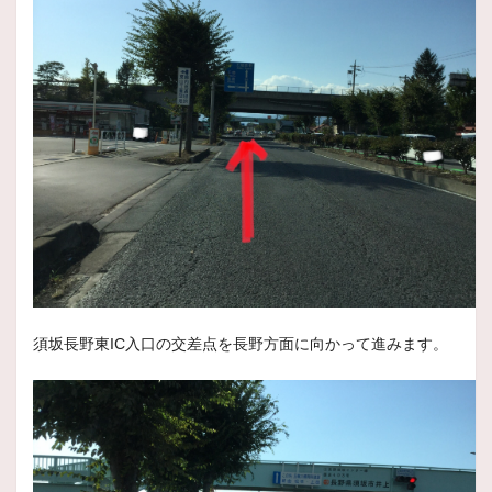
スタッフ日記
夏タイヤ続々交換中！！
いつもスタッフ日記をご覧頂きありがとうございます。
本
2025年3月20日
スタッフ日記
ケンタッキーギフトカードプレゼント中
いつもスタッフ日記をご覧いただきありがとうございます。
2025年3月6日
商品情報
REGNO
GREAT BALANCEの拡張
空間品質と走行性能、サステナビリティ性能を高次元で両立。
須坂長野東IC入口の交差点を長野方面に向かって進みます。
2025年3月4日
スタッフ日記
春が近づいてきましたね！
スタッフ日記をいつもご覧頂きありがとうございます。
少