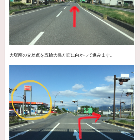
2025年12月21日
スタッフ日記
今週はまた雪が降りそうですね！！
いつもスタッフ日記をご覧いただきありがとうございます
2025年12月9日
商品情報
大塚南の交差点を五輪大橋方面に向かって進みます。
BLIZZAK WZ-1
ブリザックの性能は新たなステージへ
進化した3つの特徴（性能長持ち）（止まる）（曲がる/粘る）
2025年12月7日
スタッフ日記
２０２５年度１２月２９日（月）最後の
営業日のお知らせ
いつもスタッフ日記をご覧頂きありがとうございます。
本
2025年12月4日
スタッフ日記