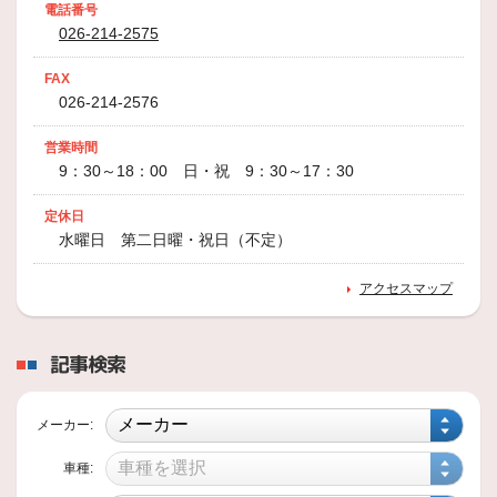
2024年9月23日
電話番号
026-214-2575
スタッフ日記
秋めいてきました。
FAX
皆様いつもご閲覧ありがとうございます。
ついこの間までの暑さは嘘のように、朝晩は少し寒くなってきましたね。
026-214-2576
2024年9月17日
営業時間
9：30～18：00 日・祝 9：30～17：30
技術・サービス
働く車５
定休日
いつもスタッフ日記をご覧いただきありがとうございます
水曜日 第二日曜・祝日（不定）
2024年9月10日
アクセスマップ
技術・サービス
働く車のタイヤ交換4
記事検索
いつもスタッフ日記をご覧頂きありがとうございます
本日
2024年9月1日
メーカー:
スタッフ日記
車種:
スタッドレスタイヤ予約受付始まりまし