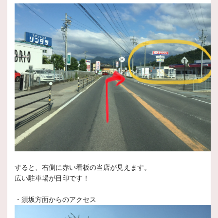
2025年4月24日
スタッフ日記
現在開催中のイベント残り期間僅
か！！！
いつもスタッフ日記をご覧頂きありがとうございます。
本
2025年4月10日
スタッフ日記
現在イベント開催中！！！
いつもスタッフ日記をご覧頂き、ありがとうございます。
2025年4月1日
スタッフ日記
すると、右側に赤い看板の当店が見えます。
軽トラックタイヤ只今売れ筋です！！
広い駐車場が目印です！
いつもスタッフ日記をご覧頂きありがとうございます
本日
・須坂方面からのアクセス
2025年3月24日