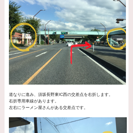
2026年2月13日
商品情報
LaLa Palm CUP2
(株)ホットスタッフコーポレーション戦略提携商品
「LaL
2026年2月13日
商品情報
GALERNA
(株)共豊コーポレーション戦略提携商品
「GALERNA」は株式会社共豊コーポレーションの登録商標です。
2026年2月13日
商品情報
SUVENCER LX-M15
道なりに進み、須坂長野東IC西の交差点を右折します。
光と影。
磨き抜かれた造形美が、静寂の中に品格を宿す。
右折専用車線があります。
左右にラーメン屋さんがある交差点です。
2026年1月22日
スタッフ日記
大雪にお気をつけてお越しください！！