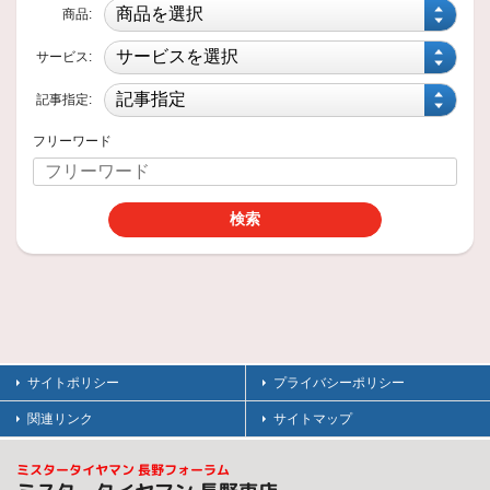
た
商品:
皆様いつもご閲覧ありがとうございます。
暑さも少し弱まり夏も終わりに近づいて、秋がもうじき訪れてきそうな朝晩の涼しさですね。
サービス:
2024年8月23日
記事指定:
技術・サービス
トラックのタイヤ続々入荷
フリーワード
いつもスタッフ日記をご覧いただきありがとうございます
2024年8月2日
技術・サービス
働く車のタイヤ交換3
いつもスタッフ日記をご覧いただきありがとうございます
2024年7月30日
サイトポリシー
プライバシーポリシー
技術・サービス
働く車のタイヤ交換
関連リンク
サイトマップ
いつもスタッフ日記をご覧頂きありがとうございます
本日
ミスタータイヤマン 長野フォーラム