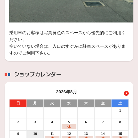
スタッフ日記
まだまだ、新品タイヤ、ホイールご予約
承っております！！
いつもスタッフ日記をご覧頂きありがとうござます
本日は
乗用車のお客様は写真黄色のスペースから優先的にご利用く
ださい。
2024年12月3日
空いていない場合は、入口のすぐ左に駐車スペースがありま
技術・サービス
すのでご利用下さい。
働く車のタイヤ８
いつもスタッフ日記をご覧頂きありがとうございます
本日
ショップカレンダー
2024年11月10日
スタッフ日記
2026年8月
スタッドレスタイヤの御注文はお早め
に！！
日
月
火
水
木
金
土
1
いつもスタッフ日記をご覧頂きありがとうございます
本日
2
3
4
5
6
7
8
2024年11月4日
休
技術・サービス
9
10
11
12
13
14
15