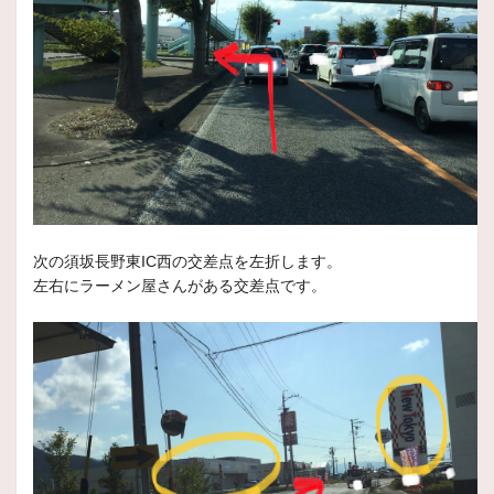
2025年3月1日
スタッフ日記
雪が溶けてからの、異物刺さりお気を付
けください！！
いつもスタッフ日記をご覧頂きありがとうございます。
本
2025年2月27日
スタッフ日記
このようなタイヤも交換しています！
次の須坂長野東IC西の交差点を左折します。
スタッフ日記をご覧頂きありがとうございます。
本日は珍
左右にラーメン屋さんがある交差点です。
2025年2月23日
スタッフ日記
なぜこんな物が刺さるんだ(ﾟдﾟ)！！
皆様いつもご回覧ありがとうございます。
まだまだ寒い日が続きますが、皆様はいかがお過ごしでしょうか？
2025年2月18日
スタッフ日記