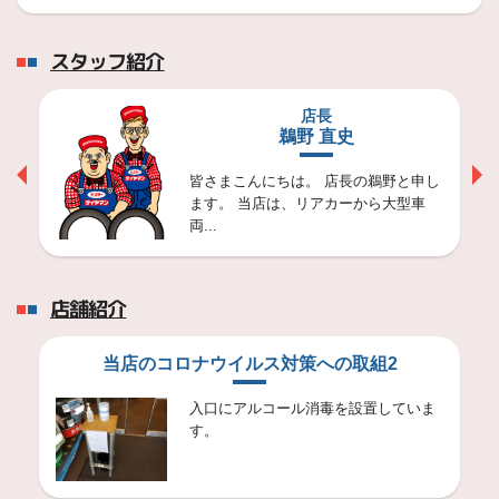
2026年1月6日
2026年7月6日
1月休業日のお知らせ
スタッフ日記
スタッフ紹介
大感謝祭開催中！！
7月6日（月）～7月20日（月）まで大感謝祭を開催致します！！
店長
鵜野 直史
2026年7月3日
皆さまこんにちは。 店長の鵜野と申し
スタッフ日記
ます。 当店は、リアカーから大型車
パンクにご注意ください
両...
いつもスタッフ日記をご覧いただきありがとうございます
2026年6月29日
店舗紹介
スタッフ日記
愛車のタイヤ点検をしましょう。
当店のコロナウイルス対策への取組2
いつもスタッフ日記をご覧いただきありがとうございます。
入口にアルコール消毒を設置していま
す。
2026年6月19日
スタッフ日記
梅雨になりましたね！