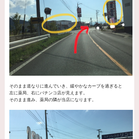
いつもスタッフ日記をご覧頂きありがとうございます。
本
2026年1月19日
商品情報
Lefinada MOTION3
トヨタ/レクサス純正ナット・ボルト専用ホイール。
トラデ
2026年1月19日
商品情報
Lefinada MOTION2
トヨタ/レクサス純正ナット・ボルト専用設計ホイール。
エ
そのまま道なりに進んでいき、緩やかなカーブを過ぎると
左に薬局、右にパチンコ店が見えます。
2026年1月19日
そのまま進み、薬局の隣が当店になります。
商品情報
POTENZA SW010
走る歓びと楽しさを、新時代のPOTENZA
スポーティ＆ストリートアルミホイール
2026年1月19日