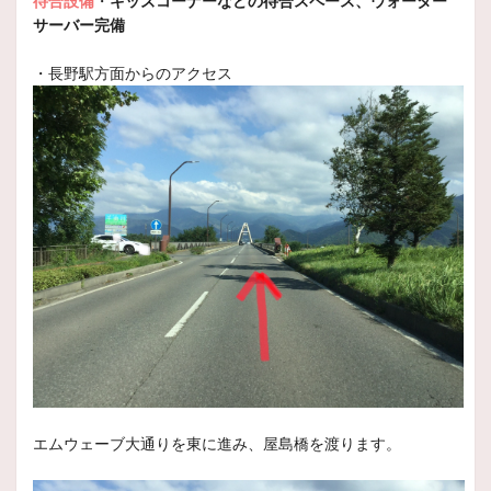
待合設備
・
キッズコーナーなどの待合スペース、ウォーター
2026年2月27日
サーバー完備
スタッフ日記
おまちかねの大型ダンプのタイヤ交換を
・長野駅方面からのアクセス
おこないました！！
いつもスタッフ日記をご覧頂きありがとうございます
本日
2026年2月22日
スタッフ日記
クレーン車のタイヤ交換をおこないまし
た！！
いつもスタッフ日記をご覧頂きありがとうございます
本日
2026年2月14日
スタッフ日記
スタッドレスのローテーションいかがで
すか？？
エムウェーブ大通りを東に進み、屋島橋を渡ります。
いつもスタッフ日記をご覧いただきありがとうございます。