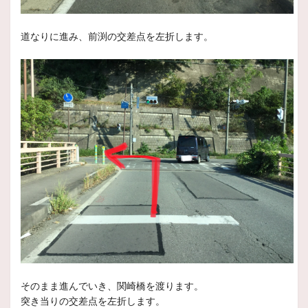
2025年7月1日
スタッフ日記
道なりに進み、前渕の交差点を左折します。
燕達が巣立っていきました！！！
いつもスタッフ日記をご覧頂きありがとうございます
本日
2025年6月23日
スタッフ日記
パンクにご注意ください
いつもスタッフ日記をご覧頂きありがとうございます
本日
2025年6月5日
スタッフ日記
梅雨直前になりましたね！
皆様いつもご閲覧ありがとうございます。
梅雨の時期が近づいて急な雨が降ってくる日もありますね！
2025年6月3日
そのまま進んでいき、関崎橋を渡ります。
スタッフ日記
突き当りの交差点を左折します。
燕帰ってきました～～～～