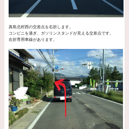
冬タイヤの点検如何ですか？？
いつもスタッフ日記をご覧頂きありがとうございます。
本
真島北村西の交差点を右折します。
2025年9月28日
コンビニを過ぎ、ガソリンスタンドが見える交差点です。
スタッフ日記
右折専用車線があります。
＊売り出しイベント開催予告＊
いつもホームページをご閲覧いただきありがとうございます！
2025年8月23日
スタッフ日記
新品タイヤのご紹介
いつもスタッフ日記をご覧頂きありがとうございます
本日
2025年7月15日
スタッフ日記
タイヤのトラブル多発中
皆様いつもスタッフ日記をご覧頂きありがとうございます。