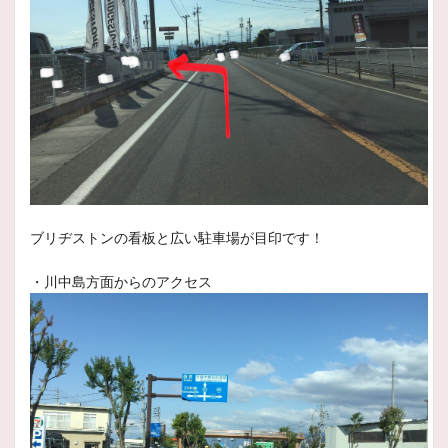
商品情報
ECO FORME CRS23
ベースモデルのSE-23に表面切削やマシニング切削を施し、華やかさと高級感を演出するカラーをラインアップ。
2026年1月19日
商品情報
BALMINUM（バルミナ）LS10
強度、耐久性、外観における厳しい品質基準を満たした上で塩害対策を施し、優れた防錆性能を確保することで「安全・安心」を徹底追求。ブリヂストンのスタンダードアルミホイール。
2026年1月16日
ブリヂストンの看板と広い駐車場が目印です！
スタッフ日記
新年あけましておめでとうございます！
・川中島方面からのアクセス
本年もよろしくお願い致します。
２０２６年度いよいよ始まりました！！
2025年12月29日
スタッフ日記
1年間ありがとうございました。
皆様、いつもご観覧ありがとうございます。
本年の営業も