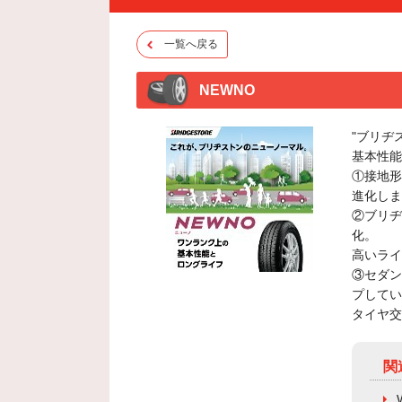
一覧へ戻る
NEWNO
"ブリヂ
基本性能
①接地形
進化しま
②ブリヂ
化。
高いライ
③セダン
プしてい
タイヤ交
関