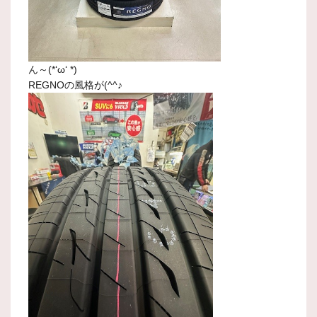
ん～(*‘ω‘ *)
REGNOの風格が(^^♪