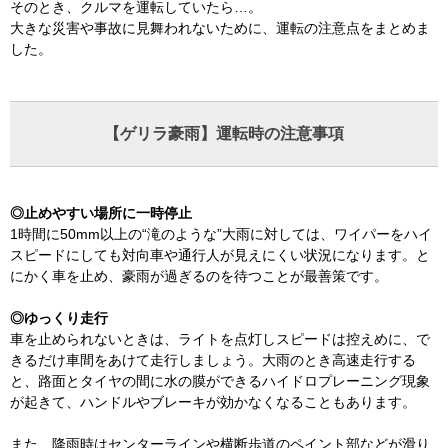
そのとき、クルマを運転していたら…。
大きな災害や事故に見舞われないために、運転の注意点をまとめま
した。
【ゲリラ豪雨】運転時の注意事項
◎止めやすい場所に一時停止
1時間に50mm以上の“滝のような”大雨に対しては、ワイパーをハイ
スピードにしても対向車や通行人が見えにくい状況になります。と
にかく車を止め、豪雨が過ぎるのを待つことが最善策です。
◎ゆっくり走行
車を止められないときは、ライトを点灯しスピードは控えめに、で
きるだけ車間をあけて走行しましょう。大雨のとき高速走行する
と、路面とタイヤの間に水の膜ができるハイドロプレーニング現象
が起きて、ハンドルやブレーキが効かなくなることもあります。
また、降雨時はセンターラインや横断歩道のペイント部などが滑り