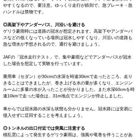
やすくなるので、要注意。ゆっくり走行が鉄則で、急ブレーキ・急
ハンドルは禁物です。
◎高架下やアンダーパス、川沿いを避ける
ゲリラ豪雨時には道路の冠水が想定されます。高架下やアンダーパ
スなどの低くなっている場所は冠水しやすくなり、川沿いの道路も
急な増水が予想されるので、通行を避けましょう。
JAFの「冠水走行テスト」で、集中豪雨などでアンダーパスが冠水
した場合を想定して実験を行っています。
乗用車（セダン）が30cmの水深を時速30kmで走ったところ、走り
きることはできましたが、巻き上げる水の量が多くなり、エンジン
ルームに多量の水が入ったことが分かりました。また水深60cmを時
速10kmで走った場合は、31m地点でエンジンが停止しました。
車からでは冠水路の水深も状態も分かりません。冠水路には安易に
侵入せずに迂回することを考えましょう。
◎トンネルの出口付近では突風に注意する
積乱雲によって発生するゲリラ豪雨は、強風や竜巻を伴うことがあ