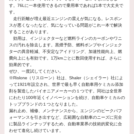
す。76Lに一本使用できるので乗用車であれば1本で大丈夫で
す。
走行距離が増え最近エンジンの震えが気になる。レスポン
スが悪くなったなど、気になっている問題がこれ一本で解決
することがあります。
効用は、
インジェクターなど燃料ラインのカーボンやワニ
スの汚れを除去します。
黒煙予防、燃料ポンプやインジェク
ターの異音軽減、不安定なアイドリング、加速性能向上、燃
費向上にも有効です。1万kmごとに数回使用すれば、さらに
効果的です。
ぜひ、一度試してください。
※Rislone（リスローン）社は、Shaler（シェイラー）社によ
って1921年設立され、世界で最も早く自動車用ケミカル添加
剤を製造したパイオニアメーカーの１つです。同社は全世界
にわたり100年近くイノベーションを続け、自動車ケミカルの
トップブランドの１つとなりました。
漏れ止め、補修、メンテナンスから、エンジンのピークパフ
ォーマンスを引き出すなど、広範囲な自動車のニーズに完全
に製品ラインナップするため、自動車業界の技術的変化に合
わせて進化し続けています。