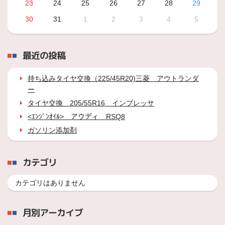
23
24
25
26
27
28
29
30
31
1
2
3
4
5
最近の投稿
持ち込みタイヤ交換（225/45R20)三菱 アウトランダ
ー
タイヤ交換 205/55R16 インプレッサ
<ｴﾝｼﾞﾝｵｲﾙ> アウディ RSQ8
ガソリン添加剤
カテゴリ
カテゴリはありません
月別アーカイブ