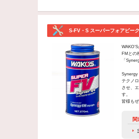
S-FV・S スーパーフォアビー
WAKO
FMとの
「Syn
Syne
テクノロ
させ、エ
す。
皆様もぜ
関