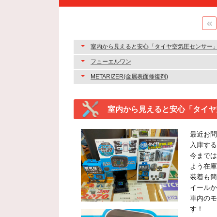
室内から見えると安心「タイヤ空気圧センサー
フューエルワン
METARIZER(金属表面修復剤)
室内から見えると安心「タイヤ
最近お問
入庫する
今までは
よう在庫
装着も簡
イールか
車内のモ
す！