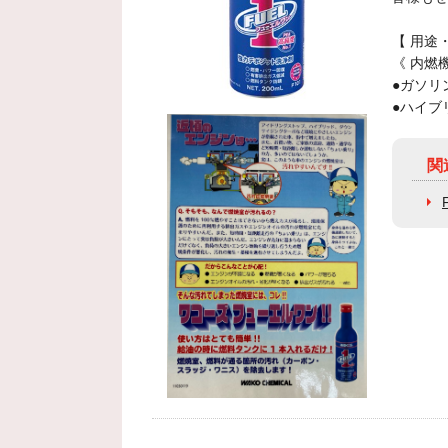
【 用途
《 内燃
●ガソリ
●ハイブ
関