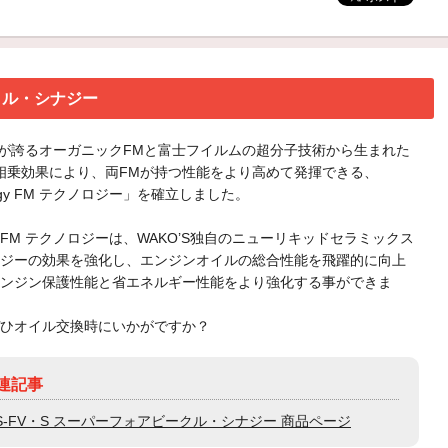
クル・シナジー
’Sが誇るオーガニックFMと富士フイルムの超分子技術から生まれた
相乗効果により、両FMが持つ性能をより高めて発揮できる、
ergy FM テクノロジー」を確立しました。
rgy FM テクノロジーは、WAKO’S独自のニューリキッドセラミックス
ジーの効果を強化し、エンジンオイルの総合性能を飛躍的に向上
ンジン保護性能と省エネルギー性能をより強化する事ができま
ひオイル交換時にいかがですか？
連記事
S-FV・S スーパーフォアビークル・シナジー 商品ページ