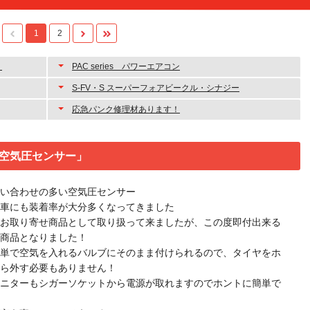
1
2
」
PAC series パワーエアコン
S-FV・S スーパーフォアビークル・シナジー
応急パンク修理材あります！
空気圧センサー」
い合わせの多い空気圧センサー
車にも装着率が大分多くなってきました
お取り寄せ商品として取り扱って来ましたが、この度即付出来る
商品となりました！
単で空気を入れるバルブにそのまま付けられるので、タイヤをホ
ら外す必要もありません！
ニターもシガーソケットから電源が取れますのでホントに簡単で