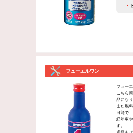
フューエルワン
フューエ
こちら商
品になり
また燃料
可能で、
経年車や
す。
皆様もぜ