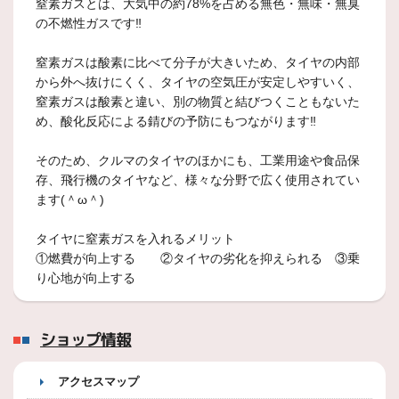
窒素ガスとは、大気中の約78%を占める無色・無味・無臭
の不燃性ガスです‼
窒素ガスは酸素に比べて分子が大きいため、タイヤの内部
から外へ抜けにくく、タイヤの空気圧が安定しやすいく、
窒素ガスは酸素と違い、別の物質と結びつくこともないた
め、酸化反応による錆びの予防にもつながります‼
そのため、クルマのタイヤのほかにも、工業用途や食品保
存、飛行機のタイヤなど、様々な分野で広く使用されてい
ます(＾ω＾)
タイヤに窒素ガスを入れるメリット
①燃費が向上する ②タイヤの劣化を抑えられる ③乗
り心地が向上する
ショップ情報
アクセスマップ