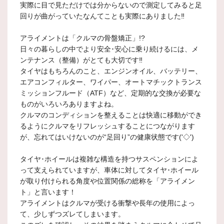
実際に目で見ただけでは分からないので測定してみると足
回りが曲がっていたなんてことも実際にありました‼
アライメントは「クルマの骨盤矯正」!?
日々の暮らしの中でより安全･安心に乗り続けるには、メ
ンテナンス（整備）がとても大切です‼
タイヤはもちろんのこと、エンジンオイル、バッテリー、
エアコンフィルター、ワイパー、オートマチックトランス
ミッションフルード（ATF）など、定期的な交換が必要な
ものがいろいろありますよね。
クルマのコンディションを整えることは快適に移動ができ
るようにクルマをリフレッシュすることにつながります
が、忘れてはいけないのが“足回り”の健康状態です('◇')ゞ
タイヤ･ホイールは複雑な構造を持つサスペンションによ
って支えられていますが、車体に対してタイヤ･ホイール
が取り付けられる角度や位置関係の総称を「アライメン
ト」と言います！
アライメントはクルマが受ける衝撃や長年の使用によっ
て、少しずつズレてしまいます。