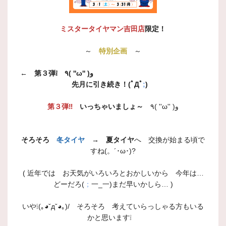
ミスタータイヤマン吉田店
限定！
～
特別企画
～
←
第３弾❕ ٩( ''ω'' )و
先月に引き続き！(ﾟДﾟ
;
)
第３弾‼
いっちゃいましょ～
٩( ''ω'' )و
そろそろ
冬タイヤ
→
夏タイヤ
へ 交換が始まる頃で
すね(。´･ω･)?
( 近年では お天気がいろいろとおかしいから 今年は…
どーだろ(
；
一_一)まだ早いかしら… )
いや❕(｡◕ˇдˇ​◕｡)/ そろそろ 考えていらっしゃる方もいる
かと思います❕