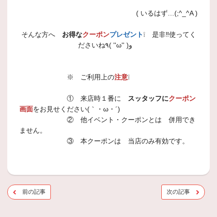
( いるはず…(;^_^A )
そんな方へ
お得な
クーポン
プレゼント
❕ 是非‼使ってく
ださいね٩( ''ω'' )و
※ ご利用上の
注意
❕
① 来店時１番に
スッタッフに
クーポン
画面
をお見せください(｀・ω・´)ゞ
② 他イベント・クーポンとは 併用でき
ません。
③ 本クーポンは 当店のみ有効です。
前の記事
次の記事