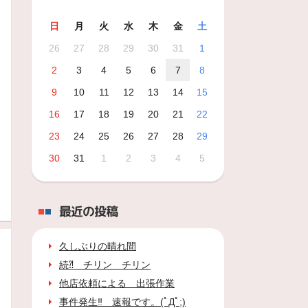
日
月
火
水
木
金
土
26
27
28
29
30
31
1
2
3
4
5
6
7
8
9
10
11
12
13
14
15
16
17
18
19
20
21
22
23
24
25
26
27
28
29
30
31
1
2
3
4
5
最近の投稿
久しぶりの晴れ間
続⁈ チリン チリン
他店依頼による 出張作業
事件発生‼ 速報です。(ﾟДﾟ;)