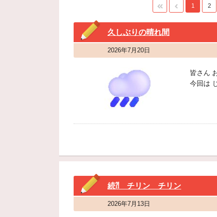
1
2
久しぶりの晴れ間
2026年7月20日
皆さん 
今回は 
続⁈ チリン チリン
2026年7月13日