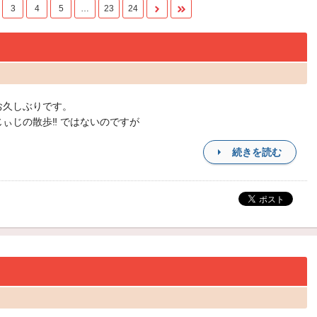
3
4
5
…
23
24
お久しぶりです。
じぃじの散歩‼ ではないのですが
続きを読む