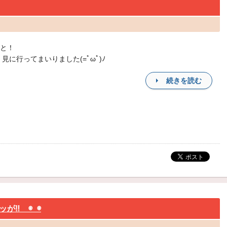
と！
 見に行ってまいりました(=ﾟωﾟ)ﾉ
続きを読む
が‼ ◉_◉