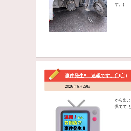
す。)
事件発生‼ 速報です。(ﾟДﾟ;)
2026年6月29日
から出よ
慌てて 