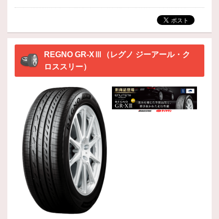
REGNO GR-XⅢ（レグノ ジーアール・ク
ロススリー）