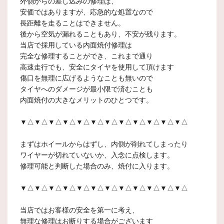
外側からの差し込みの修理は、
安価ではありますが、応急的な処置なので
長距離を走ることはできません。
後から空気が漏れることもあり、不安が残ります。
当店で採用している内面焼付修理は
完全な修理することができ、これまで通り
高速走行でも、安全にタイヤを使用して頂けます
傷口を無理に広げるようなことも無いので
タイヤへのダメージが最小限で済むことも
内面焼付の大きなメリットのひとつです。
▼△▼△▼△▼△▼△▼△▼△▼△▼△▼△▼△▼△
まずはホイールからはずし、内側が削れてしまったり
ワイヤーが切れていないか、入念に点検します。
修理可能と判断した場合のみ、焼付に入ります。
▼△▼△▼△▼△▼△▼△▼△▼△▼△▼△▼△▼△
当店ではお客様の安全を第一に考え、
無理な修理はお断りする場合がございます