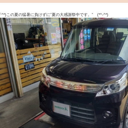
^▽^*)この夏の猛暑に負けずに”夏の大感謝祭中です。” (*^-^*)