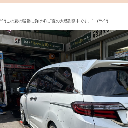
^▽^*)この夏の猛暑に負けずに”夏の大感謝祭中です。” (*^-^*)