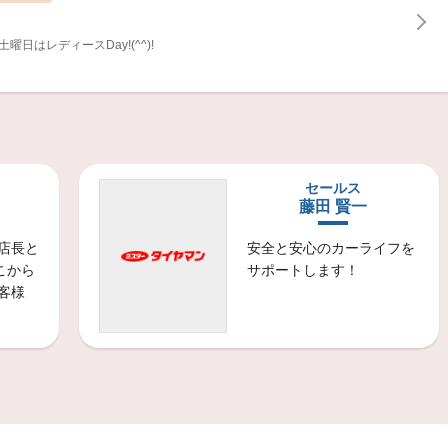
日はレディースDay!(^^)!
商品情報
ンスよくお求めのお客様へ！
セールス
商品情報
藤田 賢一
スタイヤ
店長と
安全と安心のカーライフを
装着率No.1スタッドレスをお求めのお客様へ！
こから
サポートします！
客様
商品情報
4のタイヤをお求めのお客様へ
商品情報
ムタイヤ
ドライでもウェットでもハイレベルな運動性能を発揮する、低燃費性能、ライフ性能をも兼ね備えた、プレミアムSUVのためのハイパフォーマンスタイヤ。