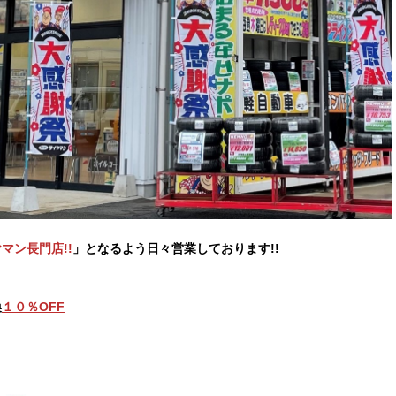
マン長門店!!
」となるよう日々営業しております!!
換
１０
％OFF