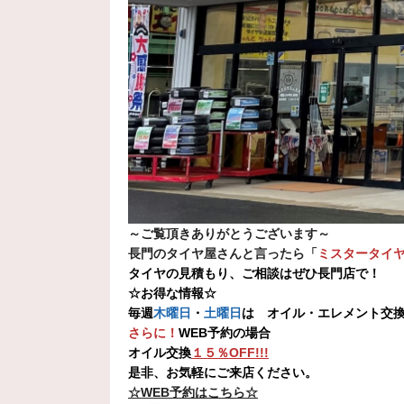
～ご覧頂きありがとうございます～
長門のタイヤ屋さんと言ったら「
ミスタータイヤ
タイヤの見積もり、ご相談はぜひ長門店で！
☆お得な情報☆
毎週
木曜日
・
土曜日
は オイル・エレメント交
さらに！
WEB予約の場合
オイル交換
１５％OFF!!!
是非、お気軽にご来店ください。
☆WEB予約はこちら☆