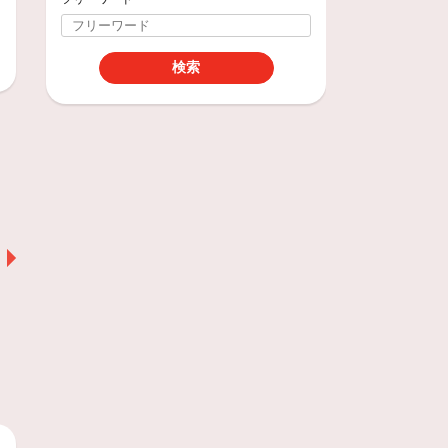
セールス
中村 章敬
タイヤの作業は全てお任せ
ください！！