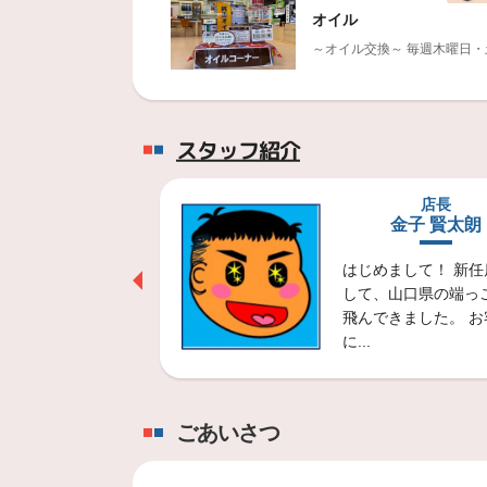
オイル
～オイル交換～
毎週木曜日・土曜
2023年2月13日
ニューノ
スタッフ紹介
低燃費性能と基本性能をバラ
事務員
店長
2022年9月6日
迫村 好恵
金子 賢太朗
ブリザック スタッドレ
は、ミスタータイ
はじめまして！ 新任
北海道・北東北主要5都市での
アイドル担当です
して、山口県の端っ
す） ご来店の際は
飛んできました。 お
2022年9月6日
に...
デューラー
SUVのスタンダードから4×
2022年9月6日
ごあいさつ
アレンザ SUVプレミア