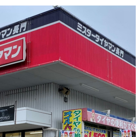
商品情報
ウェット性能をお求めのお客様へ！
商品情報
ライビングの楽しさをお求めのお客様へ！
商品情報
REGNOは静かで快適な車内空間を追求するため、"路面ごと"の音の違いに着目。進化したサイレントテクノロジーにより、荒れた路面と滑らかな路面、それぞれのノイズ抑制を実現し、静粛性を向上。
商品情報
？
アライメントのメリット