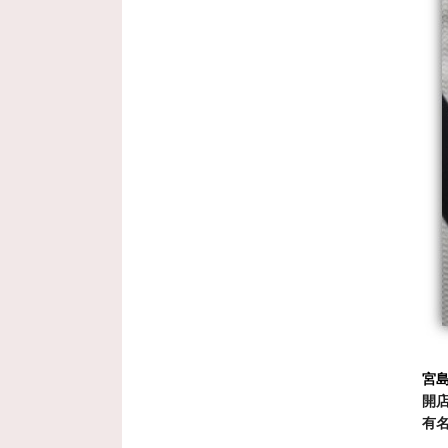
宮
開
有名