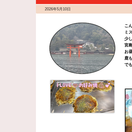
2026年5月10日
こ
ミス
少
宮
お昼
鹿も
で