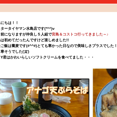
んにちは！！
タータイヤマン水島店です(*^^)v
し前になりますが仲良し５人組で
宮島＆コストコ行ってきました～♪
島は初めてだったんですけど楽しめました!!
ご飯は蕎麦です(#^^#)とても寒かった日なので美味しさプラスでした
寒そうでした('Д')
もY君はかわいらしいソフトクリームを食べてました・・・