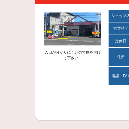
ショップ
営業時間
定休日
入口が分かりにくいので気を付け
住所
て下さい！
電話・FA