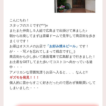
こんにちわ！
スタッフのスミです(*^^)v
またまた仲良し５人組で広島まで出掛けて来ました♪
朝から出発してまずは原爆ドームで見学して商店街を歩き
まくりです！
お昼はオススメのお店で
「お好み焼＆ビール」
です！
が・・・写メを忘れてしまって残念です(;_:)
商店街から少し歩いて路面電車で広島駅まで行きました！
お土産をGETしてまた歩いてコストコへ向かっている途
中・・・
アメリカンな雰囲気漂うお店へ入ると、、、なんと!!
ギズモを発見！！！
個人的に昔からすごく好きだったので思わず衝動買いして
しまいました・・・