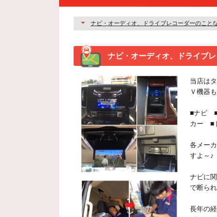
ナビ・オーディオ、ドライブレ
当店はタ
Ｖ機器も
■ナビ 
カー ■
各メーカ
すよ～♪
ナビに関
で断られ
長年の経