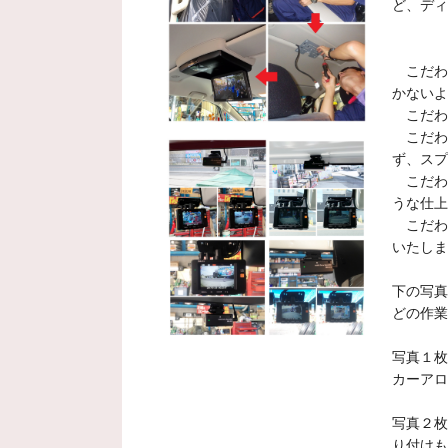
ど、ディ
こだわ
かないよ
こだわ
こだわ
ず、スプ
こだわり
うな仕上
こだわ
いたしま
下の写真
どの作業
写真１枚
カーアロ
写真２枚
り付け