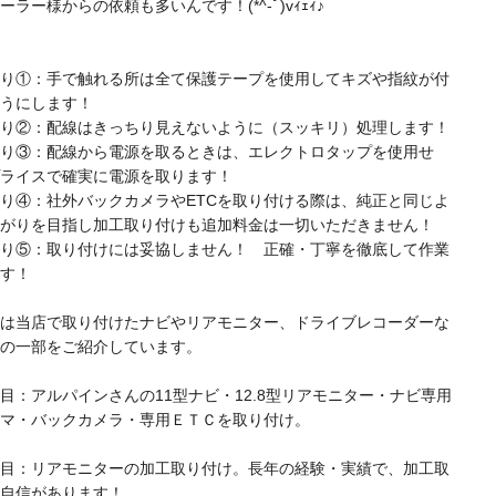
ーラー様からの依頼も多いんです！(*^-ﾟ)vｨｪｨ♪
り①：手で触れる所は全て保護テープを使用してキズや指紋が付
うにします！
り②：配線はきっちり見えないように（スッキリ）処理します！
り③：配線から電源を取るときは、エレクトロタップを使用せ
ライスで確実に電源を取ります！
④：社外バックカメラやETCを取り付ける際は、純正と同じよ
がりを目指し加工取り付けも追加料金は一切いただきません！
り⑤：取り付けには妥協しません！ 正確・丁寧を徹底して作業
す！
は当店で取り付けたナビやリアモニター、ドライブレコーダーな
の一部をご紹介しています。
目：アルパインさんの11型ナビ・12.8型リアモニター・ナビ専用
マ・バックカメラ・専用ＥＴＣを取り付け。
目：リアモニターの加工取り付け。長年の経験・実績で、加工取
も自信があります！