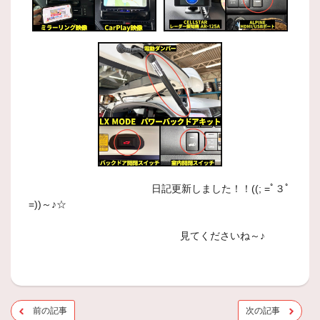
日記更新しました！！((; =ﾟ３ﾟ
=))～♪☆
見てくださいね～♪
前の記事
次の記事