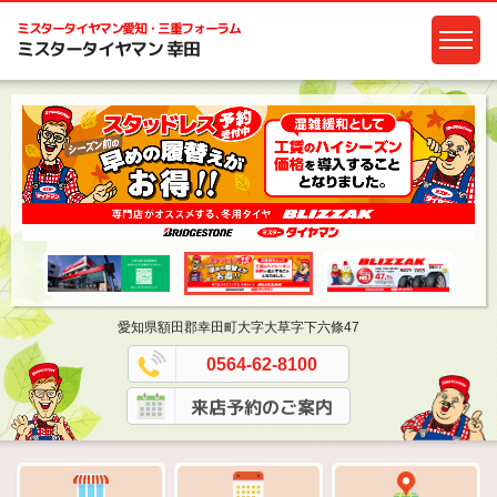
ミスタータイヤマン
愛知・三重フォーラム
ミスタータイヤマン 幸田
愛知県額田郡幸田町大字大草字下六條47
0564-62-8100
来店予約のご案内