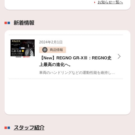
お知らせ一覧へ
エンジンオイル・バッテリー無料点検のご案内
2024年10月1日
新着情報
スタッドレスタイヤの準備はお済みですか？
2024年2月4日
展示写真を入れ替えました！
2024年2月1日
商品情報
【New】REGNO GR-XⅢ：REGNO史
上最高の進化へ。
車両のハンドリングなどの運動性能を維持しながら、タイヤの転がり抵抗を大幅に低減できる最新技術ENLITEN（エンライトン）を搭載したREGNO GR-XⅢが遂に発売！
スタッフ紹介