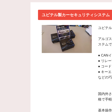
ユピテル製カーセキュリティシステム【A
ユピテル
アルゴス
ステムで
● CA
● リレ
● コー
● キー
などの巧
国内外さ
格で手軽
基本操作