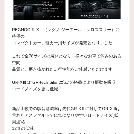
REGNOG R-XⅢ（レグノ ジーアール・クロススリー）に
待望の
コンパクトカー、軽カー用サイズが発売となりました‼
これで全78サイズの展開となり、様々なお車で深みのある
空間
品質と、磨き抜かれた走行性能をご体感いただけます
GR-XⅢは“GR-tech Silentゴム”の搭載により振動を吸収し
ロードノイズを更に低減！
新品比較での騒音逓減率は先代GR-XⅡに対してGR-XIIIは
荒れたアスファルトでに気になりやすいロードノイズ(低
周波)を
12％の低減、