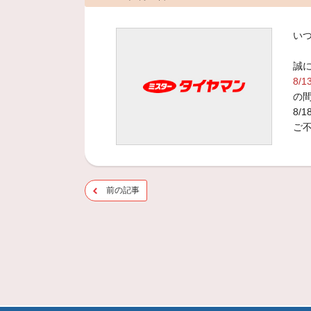
い
誠
8/1
の
8/
ご
前の記事