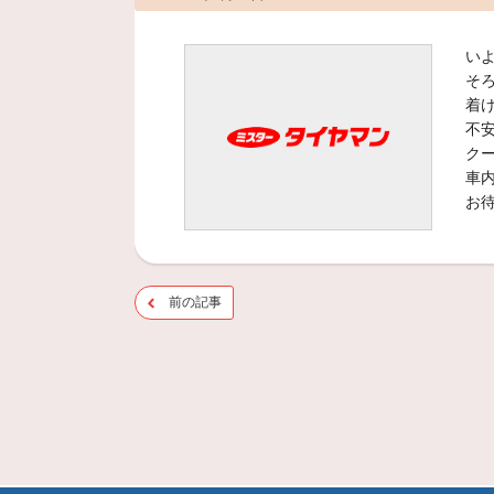
い
そ
着
不
ク
車
お
前の記事