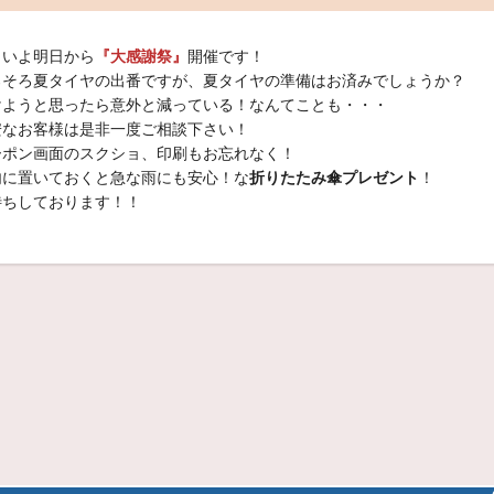
よいよ明日から
『大感謝祭』
開催です！
ろそろ夏タイヤの出番ですが、夏タイヤの準備はお済みでしょうか？
けようと思ったら意外と減っている！なんてことも・・・
安なお客様は是非一度ご相談下さい！
ーポン画面のスクショ、印刷もお忘れなく！
内に置いておくと急な雨にも安心！な
折りたたみ傘プレゼント
！
待ちしております！！