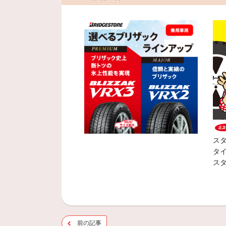
ス
タ
ス
前の記事